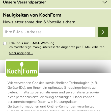
Retourenportal
Unsere Versandpartner
Angebote
FAQs
Made in Germany
Neuigkeiten von KochForm
Lieferbedingungen
Themen
Newsletter anmelden & Vorteile sichern
Delivery Terms
Wir über uns
Kundenlogin
Presse
Erlaubnis zur E-Mail-Werbung
Ich möchte regelmäßig interessante Angebote per E-Mail erhalten.
Meine E-Mail-Adresse wird nicht an andere Unternehmen
Mehr anzeigen ...
weitergegeben. Zu statistischen Zwecken wird in anonymer Form
ausgewertet, welche Links im Newsletter geklickt werden. Dabei ist
nicht erkennbar, welche konkrete Person geklickt hat. Diese
Einwilligung zur Nutzung meiner E-Mail- Adresse für Werbezwecke
kann ich jederzeit mit Wirkung für die Zukunft widerrufen, indem ich
den Link "Abmelden" am Ende des Newsletters anklicke oder die
Option Newsletter im Mitgliederbereich deaktiviere. Die
Datenschutzerklärung
habe ich zur Kenntnis genommen.
Wir verwenden Cookies sowie ähnliche Technologien (z. B.
Geräte-IDs), um Ihnen ein optimales Shoppingerlebnis zu
Impressum
Datenschutzerklärung
AGB
bieten, Inhalte zu personalisieren und personalisierte sowie
nicht personalisierte Werbung anzuzeigen. Dabei können
personenbezogene Daten wie Nutzungsdaten,
Widerrufsbelehrung
Widerrufsformular
Geräteinformationen und Online-Kennungen verarbeitet