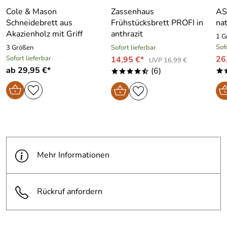
Cole & Mason
Zassenhaus
AS
Schneidebrett aus
Frühstücksbrett PROFI in
na
Akazienholz mit Griff
anthrazit
1 G
Sof
3 Größen
Sofort lieferbar
Sofort lieferbar
26
14,95 €*
UVP 16,99 €
ab 29,95 €*
(6)
*
****/
Mehr Informationen
Rückruf anfordern