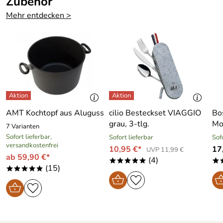
Zubehör
Mehr entdecken >
AMT Kochtopf aus Aluguss
cilio Besteckset VIAGGIO
Bo
grau, 3-tlg.
Mo
7 Varianten
Sofort lieferbar,
Sofort lieferbar
Sof
versandkostenfrei
10,95 €*
17
UVP 11,99 €
ab 59,90 €*
(4)
*****
*
(15)
*****