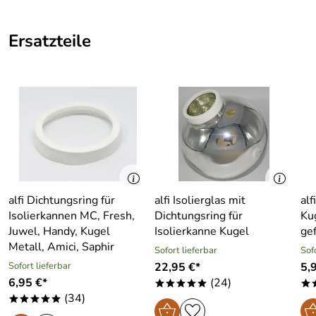
Ersatzteile
alfi Dichtungsring für
alfi Isolierglas mit
alf
Isolierkannen MC, Fresh,
Dichtungsring für
Ku
Juwel, Handy, Kugel
Isolierkanne Kugel
ge
Metall, Amici, Saphir
Sofort lieferbar
Sof
Sofort lieferbar
22,95 €*
5,
6,95 €*
(24)
*****
*
(34)
*****