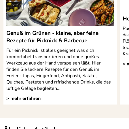
He
Pu
Genuß im Grünen - kleine, aber feine
das
Rezepte für Picknick & Barbecue
Flö
lo
Für ein Picknick ist alles geeignet was sich
Kra
komfortabel transportieren und ohne großes
Werkzeug aus der Hand verspeisen läßt. Hier
> 
finden Sie leckere Rezepte für den Genuß im
Freien: Tapas, Fingerfood, Antipasti, Salate,
Quiches, Pasteten und rrfrischende Drinks, die das
luftige Gelage begleiten...
> mehr erfahren