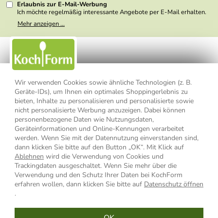
Erlaubnis zur E-Mail-Werbung
Ich möchte regelmäßig interessante Angebote per E-Mail erhalten.
Meine E-Mail-Adresse wird nicht an andere Unternehmen
Mehr anzeigen ...
weitergegeben. Zu statistischen Zwecken wird in anonymer Form
ausgewertet, welche Links im Newsletter geklickt werden. Dabei ist
nicht erkennbar, welche konkrete Person geklickt hat. Diese
Einwilligung zur Nutzung meiner E-Mail- Adresse für Werbezwecke
kann ich jederzeit mit Wirkung für die Zukunft widerrufen, indem ich
den Link "Abmelden" am Ende des Newsletters anklicke oder die
Option Newsletter im Mitgliederbereich deaktiviere. Die
Datenschutzerklärung
habe ich zur Kenntnis genommen.
Wir verwenden Cookies sowie ähnliche Technologien (z. B.
Geräte-IDs), um Ihnen ein optimales Shoppingerlebnis zu
bieten, Inhalte zu personalisieren und personalisierte sowie
Impressum
Datenschutzerklärung
AGB
nicht personalisierte Werbung anzuzeigen. Dabei können
personenbezogene Daten wie Nutzungsdaten,
Widerrufsbelehrung
Widerrufsformular
Geräteinformationen und Online-Kennungen verarbeitet
werden. Wenn Sie mit der Datennutzung einverstanden sind,
Vertrag widerrufen
dann klicken Sie bitte auf den Button „OK“. Mit Klick auf
Ablehnen
wird die Verwendung von Cookies und
Trackingdaten ausgeschaltet. Wenn Sie mehr über die
Verwendung und den Schutz Ihrer Daten bei KochForm
* Alle Preisangaben inkl. MwSt., bis 49,90 € Bestellwert zzgl.
erfahren wollen, dann klicken Sie bitte auf
Datenschutz öffnen
Versandkosten
, ab 49,90 € Bestellwert inkl.
Versandkosten
innerhalb
.
Deutschlands