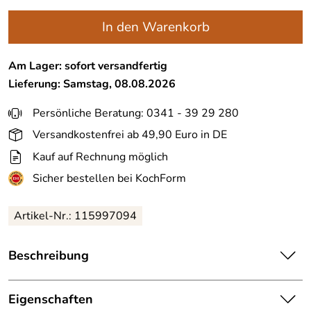
In den Warenkorb
Am Lager: sofort versandfertig
Lieferung: Samstag, 08.08.2026
Persönliche Beratung: 0341 - 39 29 280
Versandkostenfrei ab 49,90 Euro in DE
Kauf auf Rechnung möglich
Sicher bestellen bei KochForm
Artikel-Nr.: 115997094
Beschreibung
alfi
Isolierkanne Kugel in smoke pine matt. Der
Designklassiker von Ole Palsby. Isolierkanne mit 0,94 L
Eigenschaften