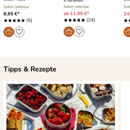
4 Varianten
Sofort lieferbar
Sofort lieferbar
Sof
ab 11,99 €*
8,95 €*
24
(24)
(5)
*****
*****
*
Tipps & Rezepte