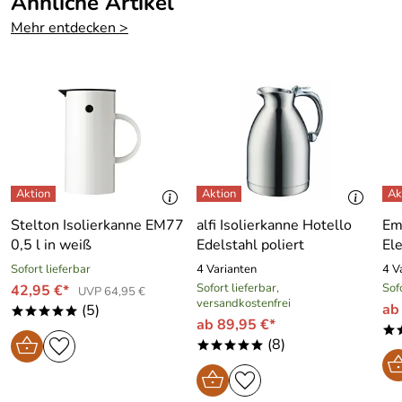
Ähnliche Artikel
Mehr entdecken >
Stelton Isolierkanne EM77
alfi Isolierkanne Hotello
Em
0,5 l in weiß
Edelstahl poliert
El
Sofort lieferbar
4 Varianten
4 V
Sofort lieferbar,
Sof
42,95 €*
UVP 64,95 €
versandkostenfrei
ab
(5)
*****
ab 89,95 €*
*
(8)
*****