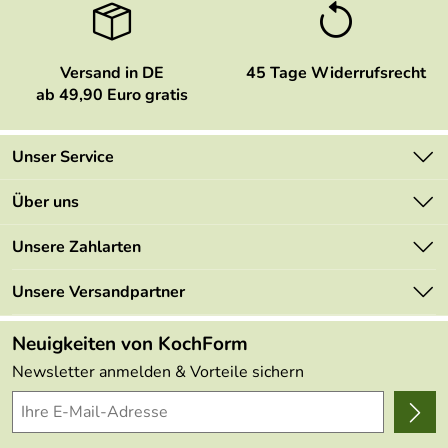
Versand in DE
45 Tage Widerrufsrecht
ab 49,90 Euro gratis
Unser Service
Kontakt
Über uns
Newsletter
Marken
Unsere Zahlarten
Mehrwertsteuerfrei
Neu
Retourenportal
Unsere Versandpartner
Angebote
FAQs
Made in Germany
Neuigkeiten von KochForm
Lieferbedingungen
Themen
Newsletter anmelden & Vorteile sichern
Delivery Terms
Wir über uns
Kundenlogin
Presse