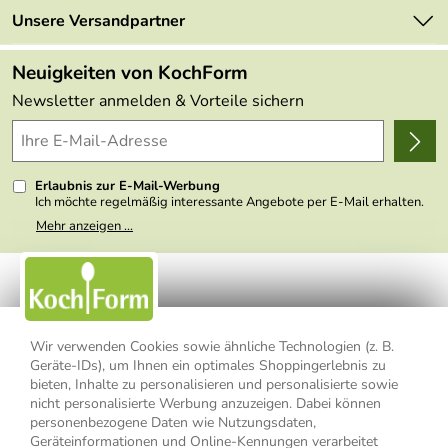
Neu
Retourenportal
Unsere Versandpartner
Angebote
FAQs
Made in Germany
Neuigkeiten von KochForm
Lieferbedingungen
Themen
Newsletter anmelden & Vorteile sichern
Delivery Terms
Wir über uns
Kundenlogin
Presse
Erlaubnis zur E-Mail-Werbung
Ich möchte regelmäßig interessante Angebote per E-Mail erhalten.
Meine E-Mail-Adresse wird nicht an andere Unternehmen
Mehr anzeigen ...
weitergegeben. Zu statistischen Zwecken wird in anonymer Form
ausgewertet, welche Links im Newsletter geklickt werden. Dabei ist
nicht erkennbar, welche konkrete Person geklickt hat. Diese
Einwilligung zur Nutzung meiner E-Mail- Adresse für Werbezwecke
kann ich jederzeit mit Wirkung für die Zukunft widerrufen, indem ich
den Link "Abmelden" am Ende des Newsletters anklicke oder die
Option Newsletter im Mitgliederbereich deaktiviere. Die
Datenschutzerklärung
habe ich zur Kenntnis genommen.
Wir verwenden Cookies sowie ähnliche Technologien (z. B.
Geräte-IDs), um Ihnen ein optimales Shoppingerlebnis zu
bieten, Inhalte zu personalisieren und personalisierte sowie
Impressum
Datenschutzerklärung
AGB
nicht personalisierte Werbung anzuzeigen. Dabei können
personenbezogene Daten wie Nutzungsdaten,
Widerrufsbelehrung
Widerrufsformular
Geräteinformationen und Online-Kennungen verarbeitet