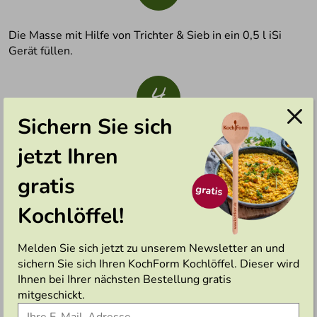
Die Masse mit Hilfe von Trichter & Sieb in ein 0,5 l iSi
Gerät füllen.
4
Sichern Sie sich
1 Sahnekapsel aufschrauben und ca. 9-mal kräftig
jetzt Ihren
schütteln.
gratis
5
Kochlöffel!
Melden Sie sich jetzt zu unserem Newsletter an und
Die Flasche im Kühlschrank 1-2 Stunden kühlen lassen.
sichern Sie sich Ihren KochForm Kochlöffel. Dieser wird
Ihnen bei Ihrer nächsten Bestellung gratis
6
mitgeschickt.