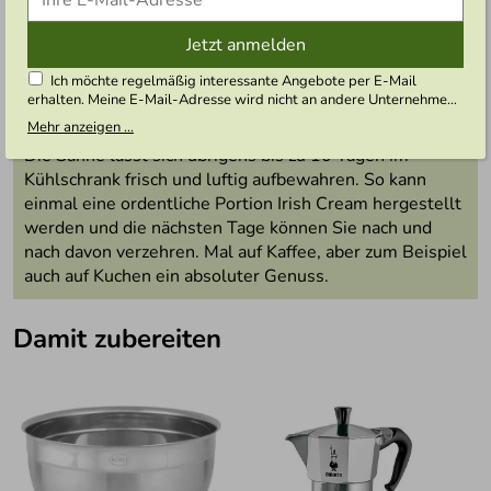
Jetzt anmelden
Den Espresso und die Milch in ein Glas geben. Die Irish
Cream darauf geben und genießen.
Ich möchte regelmäßig interessante Angebote per E-Mail
erhalten. Meine E-Mail-Adresse wird nicht an andere Unternehmen
weitergegeben. Zu statistischen Zwecken wird in anonymer Form
Mehr anzeigen ...
UNSER TIPP:
ausgewertet, welche Links im Newsletter geklickt werden. Dabei
Die Sahne lässt sich übrigens bis zu 10 Tagen im
ist nicht erkennbar, welche konkrete Person geklickt hat. Diese
Einwilligung zur Nutzung meiner E-Mail- Adresse für Werbezwecke
Kühlschrank frisch und luftig aufbewahren. So kann
kann ich jederzeit mit Wirkung für die Zukunft widerrufen, indem ich
einmal eine ordentliche Portion Irish Cream hergestellt
den Link "Abmelden" am Ende des Newsletters anklicke oder die
werden und die nächsten Tage können Sie nach und
Option Newsletter im Mitgliederbereich deaktiviere. Die
Datenschutzerklärung
habe ich zur Kenntnis genommen.
nach davon verzehren. Mal auf Kaffee, aber zum Beispiel
auch auf Kuchen ein absoluter Genuss.
Damit zubereiten