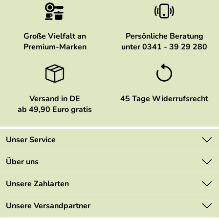
Große Vielfalt an
Persönliche Beratung
Premium-Marken
unter 0341 - 39 29 280
Versand in DE
45 Tage Widerrufsrecht
ab 49,90 Euro gratis
Unser Service
Kontakt
Über uns
Newsletter
Marken
Unsere Zahlarten
Mehrwertsteuerfrei
Neu
Retourenportal
Unsere Versandpartner
Angebote