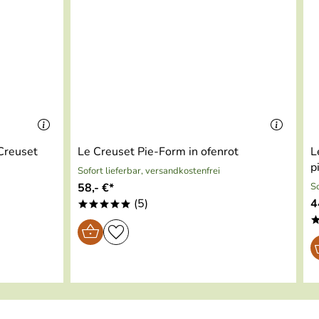
 Creuset
Le Creuset Pie-Form in ofenrot
L
p
Sofort lieferbar, versandkostenfrei
58,- €*
So
(5)
4
*****