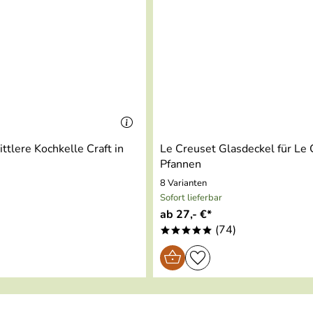
(mit Glasdeckel bis 220 °C)
ktion, geeignet
ttlere Kochkelle Craft in
Le Creuset Glasdeckel für Le
Pfannen
8 Varianten
Sofort lieferbar
ab 27,- €*
)
(74)
*****