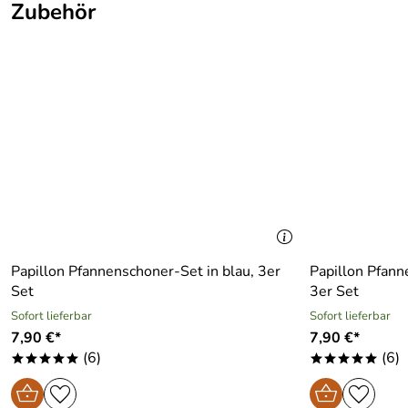
Rainer
Verifizierte Bewertung
Zubehör
*****
Sehr zuverlässiger Onlinehändler. Und das Gratiskochbuch 
Kaufdatum: 26.03.2024
Bewertungsdatum: 08.04.2024
Petra
Verifizierte Bewertung
*****
Bisher bestens, aber ich kann noch nichts über die Haltbarke
Kaufdatum: 09.11.2023
Bewertungsdatum: 20.11.2023
Papillon Pfannenschoner-Set in blau, 3er
Papillon Pfann
Set
3er Set
Sofort lieferbar
Sofort lieferbar
7,90 €*
7,90 €*
(6)
(6)
*****
*****