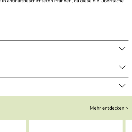
in antihaftbeschichteten Pfannen, da diese die Oberfläche
Mehr entdecken >
asser wird empfohlen