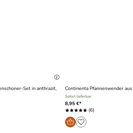
zur asiatischen Küche lädt zum Träumen und Nachkochen ein!
it sagen.
enschoner-Set in anthrazit,
Continenta Pfannenwender aus 
Sofort lieferbar
8,95 €*
(6)
*****