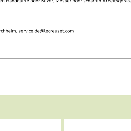
n Handquirle oder Mixer, Messer oder scharfen Arbeitsgeräte 
irchheim, service.de@lecreuset.com
arteloxiert)
 Antihaftbeschichtung; Reinigung von Hand mit warmem Spülw