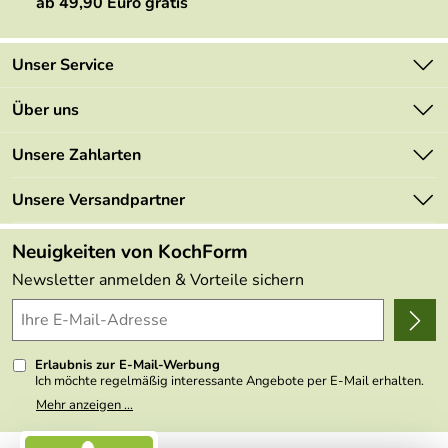
ab 49,90 Euro gratis
Unser Service
Kontakt
Über uns
Newsletter
Marken
Unsere Zahlarten
Mehrwertsteuerfrei
Neu
Retourenportal
Unsere Versandpartner
Angebote
FAQs
Made in Germany
Neuigkeiten von KochForm
Lieferbedingungen
Themen
Newsletter anmelden & Vorteile sichern
Delivery Terms
Wir über uns
Kundenlogin
Presse
Erlaubnis zur E-Mail-Werbung
Ich möchte regelmäßig interessante Angebote per E-Mail erhalten.
Meine E-Mail-Adresse wird nicht an andere Unternehmen
Mehr anzeigen ...
weitergegeben. Zu statistischen Zwecken wird in anonymer Form
ausgewertet, welche Links im Newsletter geklickt werden. Dabei ist
nicht erkennbar, welche konkrete Person geklickt hat. Diese