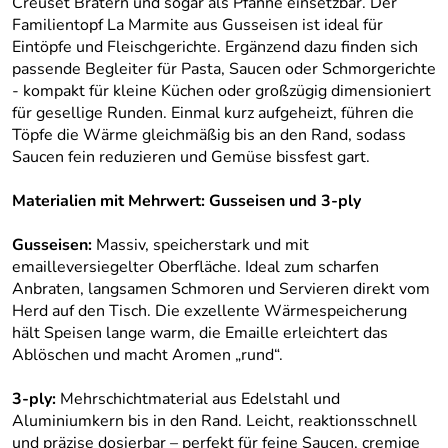
Creuset Brätern und sogar als Pfanne einsetzbar. Der
Familientopf La Marmite aus Gusseisen ist ideal für
Eintöpfe und Fleischgerichte. Ergänzend dazu finden sich
passende Begleiter für Pasta, Saucen oder Schmorgerichte
- kompakt für kleine Küchen oder großzügig dimensioniert
für gesellige Runden. Einmal kurz aufgeheizt, führen die
Töpfe die Wärme gleichmäßig bis an den Rand, sodass
Saucen fein reduzieren und Gemüse bissfest gart.
Materialien mit Mehrwert: Gusseisen und 3‑ply
Gusseisen:
Massiv, speicherstark und mit
emailleversiegelter Oberfläche. Ideal zum scharfen
Anbraten, langsamen Schmoren und Servieren direkt vom
Herd auf den Tisch. Die exzellente Wärmespeicherung
hält Speisen lange warm, die Emaille erleichtert das
Ablöschen und macht Aromen „rund“.
3‑ply:
Mehrschichtmaterial aus Edelstahl und
Aluminiumkern bis in den Rand. Leicht, reaktionsschnell
und präzise dosierbar – perfekt für feine Saucen, cremige