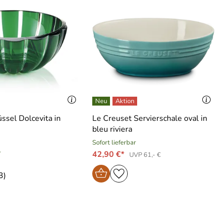
ssel Dolcevita in
Le Creuset Servierschale oval in
bleu riviera
Sofort lieferbar
r
42,90 €*
UVP 61,- €
3)