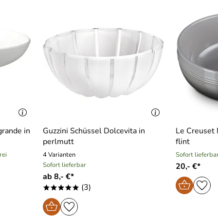
rande in
Guzzini Schüssel Dolcevita in
Le Creuset 
perlmutt
flint
rei
4 Varianten
Sofort lieferba
Sofort lieferbar
20,- €*
ab 8,- €*
(3)
*****