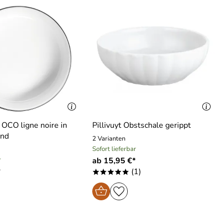
OCO ligne noire in
Pillivuyt Obstschale gerippt
end
2 Varianten
Sofort lieferbar
r
ab 15,95 €*
*
(1)
*****