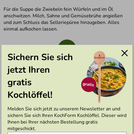
Für die Suppe die Zwiebeln fein Würfeln und im Öl
anschwitzen. Milch, Sahne und Gemüsebrühe angießen
und zum Schluss das Selleriepüree hinzugeben. Alles
einmal aufkochen lassen.
4
Sichern Sie sich
jetzt Ihren
Die Walnüsse in einer Pfanne ohne Öl anrösten, mit dem
Messer grob zerhacken und mit in die Suppe geben.
gratis
5
Kochlöffel!
Melden Sie sich jetzt zu unserem Newsletter an und
Den Zander in 4 gleichgroße Stücke schneiden, mit Salz
sichern Sie sich Ihren KochForm Kochlöffel. Dieser wird
und Pfeffer würzen, im Mehl wenden und in der Pfanne
Ihnen bei Ihrer nächsten Bestellung gratis
von beiden Seiten anbraten.
mitgeschickt.