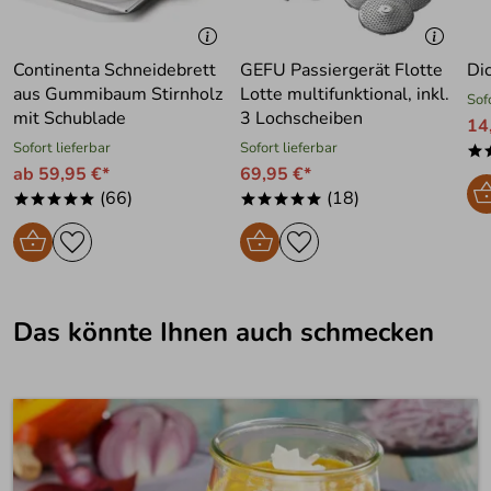
Continenta Schneidebrett
GEFU Passiergerät Flotte
Di
aus Gummibaum Stirnholz
Lotte multifunktional, inkl.
Sof
mit Schublade
3 Lochscheiben
14
Sofort lieferbar
Sofort lieferbar
*
ab 59,95 €*
69,95 €*
(66)
(18)
*****
*****
Das könnte Ihnen auch schmecken