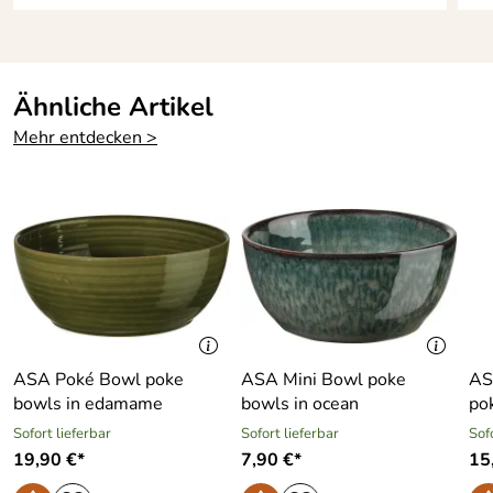
Ähnliche Artikel
Mehr entdecken >
ASA Poké Bowl poke
ASA Mini Bowl poke
AS
bowls in edamame
bowls in ocean
po
Sofort lieferbar
Sofort lieferbar
Sof
19,90 €*
7,90 €*
15