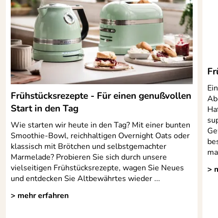
Fr
Ei
Frühstücksrezepte - Für einen genußvollen
Ab
Start in den Tag
Haf
su
Wie starten wir heute in den Tag? Mit einer bunten
Ge
Smoothie-Bowl, reichhaltigen Overnight Oats oder
be
klassisch mit Brötchen und selbstgemachter
ma
Marmelade? Probieren Sie sich durch unsere
vielseitigen Frühstücksrezepte, wagen Sie Neues
> 
und entdecken Sie Altbewährtes wieder ...
> mehr erfahren