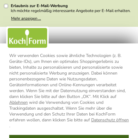
Erlaubnis zur E-Mail-Werbung
Ich möchte regelmäßig interessante Angebote per E-Mail erhalten.
Meine E-Mail-Adresse wird nicht an andere Unternehmen
Mehr anzeigen ...
weitergegeben. Zu statistischen Zwecken wird in anonymer Form
ausgewertet, welche Links im Newsletter geklickt werden. Dabei ist
nicht erkennbar, welche konkrete Person geklickt hat. Diese
Einwilligung zur Nutzung meiner E-Mail- Adresse für Werbezwecke
kann ich jederzeit mit Wirkung für die Zukunft widerrufen, indem ich
den Link "Abmelden" am Ende des Newsletters anklicke oder die
Option Newsletter im Mitgliederbereich deaktiviere. Die
Datenschutzerklärung
habe ich zur Kenntnis genommen.
Wir verwenden Cookies sowie ähnliche Technologien (z. B.
Geräte-IDs), um Ihnen ein optimales Shoppingerlebnis zu
Impressum
Datenschutzerklärung
AGB
bieten, Inhalte zu personalisieren und personalisierte sowie
nicht personalisierte Werbung anzuzeigen. Dabei können
personenbezogene Daten wie Nutzungsdaten,
Widerrufsbelehrung
Widerrufsformular
Geräteinformationen und Online-Kennungen verarbeitet
werden. Wenn Sie mit der Datennutzung einverstanden sind,
Vertrag widerrufen
dann klicken Sie bitte auf den Button „OK“. Mit Klick auf
Ablehnen
wird die Verwendung von Cookies und
Trackingdaten ausgeschaltet. Wenn Sie mehr über die
Verwendung und den Schutz Ihrer Daten bei KochForm
* Alle Preisangaben inkl. MwSt., bis 49,90 € Bestellwert zzgl.
erfahren wollen, dann klicken Sie bitte auf
Datenschutz öffnen
Versandkosten
, ab 49,90 € Bestellwert inkl.
Versandkosten
innerhalb
.
Deutschlands