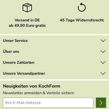
Versand in DE
45 Tage Widerrufsrecht
ab 49,90 Euro gratis
Unser Service
Kontakt
Über uns
Newsletter
Marken
Unsere Zahlarten
Mehrwertsteuerfrei
Neu
Retourenportal
Unsere Versandpartner
Angebote
FAQs
Made in Germany
Neuigkeiten von KochForm
Lieferbedingungen
Themen
Newsletter anmelden & Vorteile sichern
Delivery Terms
Wir über uns
Kundenlogin
Presse