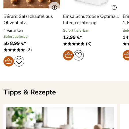
Bérard Salzschaufel aus
Emsa Schüttdose Optima 1
Em
Olivenholz
Liter, rechteckig
1,6
4 Varianten
Sofort lieferbar
Sof
Sofort lieferbar
12,99 €*
14
ab 8,99 €*
(3)
*****
*
(2)
****/
Tipps & Rezepte