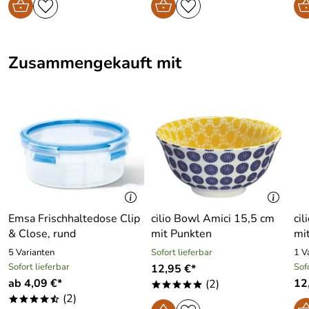
Zusammengekauft mit
Emsa Frischhaltedose Clip
cilio Bowl Amici 15,5 cm
ci
& Close, rund
mit Punkten
mit
5 Varianten
Sofort lieferbar
1 V
Sofort lieferbar
Sof
12,95 €*
ab 4,09 €*
12
(2)
*****
(2)
****/