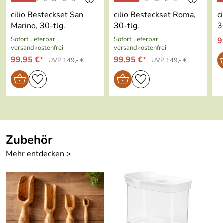
t:
cilio Besteckset San
cilio Besteckset Roma,
c
glasierter Boden
Marino, 30-tlg.
30-tlg.
3
Hersteller: Cilio tisch-accessoires GmbH, Höhscheider
Sofort lieferbar,
Sofort lieferbar,
9
bei ca. 1.300 °C gebrannt
Weg 29, 42699 Solingen, service@cilio.de
versandkostenfrei
versandkostenfrei
99,95 €*
99,95 €*
UVP 149,- €
UVP 149,- €
Zubehör
Mehr entdecken >