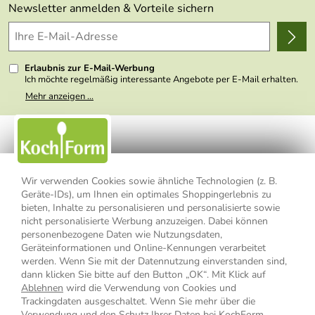
Themen
Newsletter anmelden & Vorteile sichern
Delivery Terms
Wir über uns
Kundenlogin
Presse
Erlaubnis zur E-Mail-Werbung
Ich möchte regelmäßig interessante Angebote per E-Mail erhalten.
Meine E-Mail-Adresse wird nicht an andere Unternehmen
Mehr anzeigen ...
weitergegeben. Zu statistischen Zwecken wird in anonymer Form
ausgewertet, welche Links im Newsletter geklickt werden. Dabei ist
nicht erkennbar, welche konkrete Person geklickt hat. Diese
Einwilligung zur Nutzung meiner E-Mail- Adresse für Werbezwecke
kann ich jederzeit mit Wirkung für die Zukunft widerrufen, indem ich
den Link "Abmelden" am Ende des Newsletters anklicke oder die
Option Newsletter im Mitgliederbereich deaktiviere. Die
Datenschutzerklärung
habe ich zur Kenntnis genommen.
Wir verwenden Cookies sowie ähnliche Technologien (z. B.
Geräte-IDs), um Ihnen ein optimales Shoppingerlebnis zu
Impressum
Datenschutzerklärung
AGB
bieten, Inhalte zu personalisieren und personalisierte sowie
nicht personalisierte Werbung anzuzeigen. Dabei können
personenbezogene Daten wie Nutzungsdaten,
Widerrufsbelehrung
Widerrufsformular
Geräteinformationen und Online-Kennungen verarbeitet
werden. Wenn Sie mit der Datennutzung einverstanden sind,
Vertrag widerrufen
dann klicken Sie bitte auf den Button „OK“. Mit Klick auf
Ablehnen
wird die Verwendung von Cookies und
Trackingdaten ausgeschaltet. Wenn Sie mehr über die
Verwendung und den Schutz Ihrer Daten bei KochForm