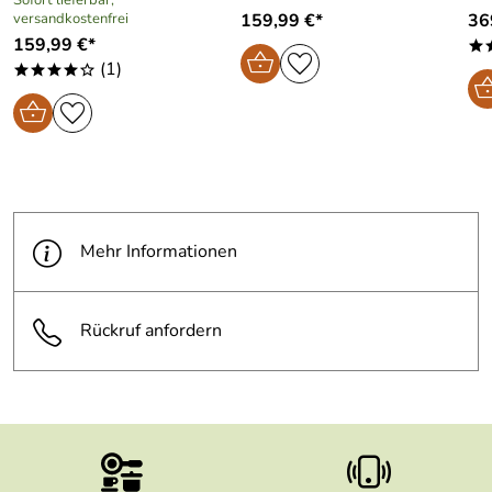
versandkostenfrei
159,99 €*
36
159,99 €*
*
(1)
****o
Mehr Informationen
Rückruf anfordern