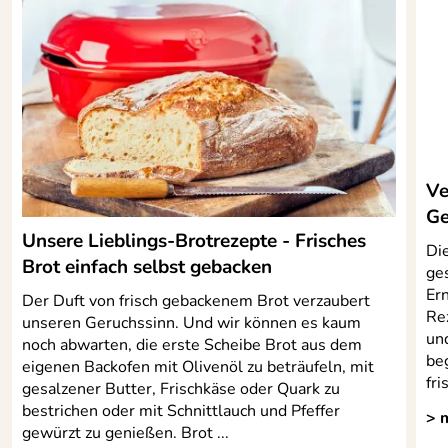
aufgeklappter Position
Schlittenschaltung mit Moment- und Dauerschalter
(Messer rotiert dauerhaft oder nur Schnitt für Schnitt)
Kindersicherung mit elektrischer Sperre
leichte Reinigung dank hochwertiger Oberflächen
Schnitthöhe: 150 mm
Schnittlänge: 277 mm
Ve
inklusive Restehalter
Ge
Made in Germany
Unsere Lieblings-Brotrezepte - Frisches
Die
Brot einfach selbst gebacken
ge
Ern
Der Duft von frisch gebackenem Brot verzaubert
Hersteller: Gebr. Graef GmbH + Co. KG, Donnerfeld 6,
Re
unseren Geruchssinn. Und wir können es kaum
59757 Arnsberg, info@graef.de
un
noch abwarten, die erste Scheibe Brot aus dem
beg
eigenen Backofen mit Olivenöl zu beträufeln, mit
fr
gesalzener Butter, Frischkäse oder Quark zu
bestrichen oder mit Schnittlauch und Pfeffer
> 
gewürzt zu genießen. Brot ...