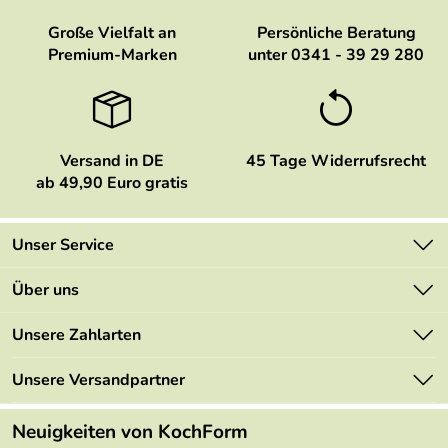
Große Vielfalt an
Persönliche Beratung
Premium-Marken
unter 0341 - 39 29 280
Versand in DE
45 Tage Widerrufsrecht
ab 49,90 Euro gratis
Unser Service
Kontakt
Über uns
Newsletter
Marken
Unsere Zahlarten
Mehrwertsteuerfrei
Neu
Retourenportal
Unsere Versandpartner
Angebote
FAQs
Made in Germany
Neuigkeiten von KochForm
Lieferbedingungen