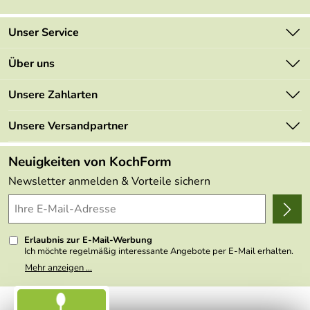
Unser Service
Kontakt
Über uns
Newsletter
Marken
Unsere Zahlarten
Mehrwertsteuerfrei
Neu
Retourenportal
Unsere Versandpartner
Angebote
FAQs
Made in Germany
Neuigkeiten von KochForm
Lieferbedingungen
Themen
Newsletter anmelden & Vorteile sichern
Delivery Terms
Wir über uns
Kundenlogin
Presse
Erlaubnis zur E-Mail-Werbung
Ich möchte regelmäßig interessante Angebote per E-Mail erhalten.
Meine E-Mail-Adresse wird nicht an andere Unternehmen
Mehr anzeigen ...
weitergegeben. Zu statistischen Zwecken wird in anonymer Form
ausgewertet, welche Links im Newsletter geklickt werden. Dabei ist
nicht erkennbar, welche konkrete Person geklickt hat. Diese
Einwilligung zur Nutzung meiner E-Mail- Adresse für Werbezwecke