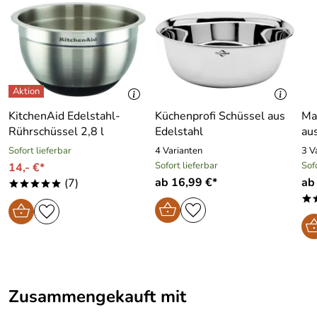
KitchenAid Edelstahl-
Küchenprofi Schüssel aus
Ma
Rührschüssel 2,8 l
Edelstahl
aus
Sofort lieferbar
4 Varianten
3 V
Sofort lieferbar
Sof
14,- €*
ab 16,99 €*
ab
(7)
*****
*
Zusammengekauft mit