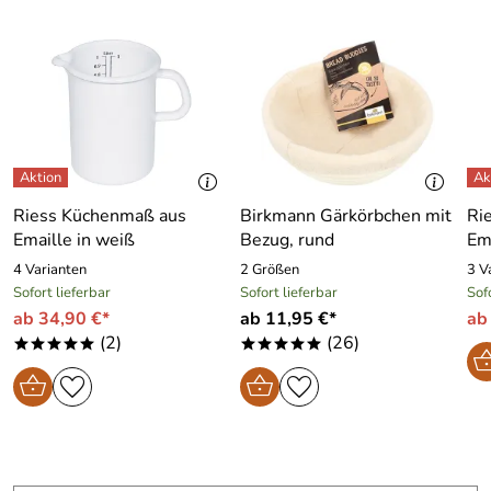
Riess Küchenmaß aus
Birkmann Gärkörbchen mit
Ri
Emaille in weiß
Bezug, rund
Em
4 Varianten
2 Größen
3 V
Sofort lieferbar
Sofort lieferbar
Sof
ab 34,90 €*
ab 11,95 €*
ab
(2)
(26)
*****
*****