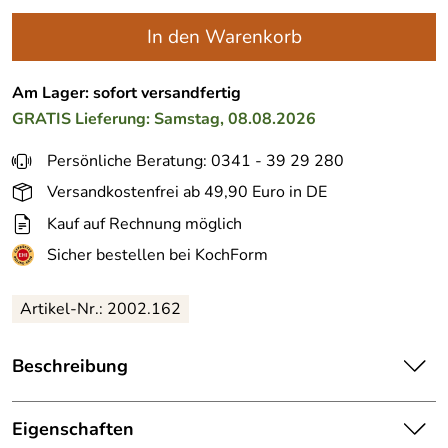
In den Warenkorb
Am Lager: sofort versandfertig
GRATIS
Lieferung: Samstag, 08.08.2026
Persönliche Beratung: 0341 - 39 29 280
Versandkostenfrei ab 49,90 Euro in DE
Kauf auf Rechnung möglich
Sicher bestellen bei KochForm
Artikel-Nr.: 2002.162
Beschreibung
Mason Cash Rührschüssel IN THE MEADOW, 29 cm. Die
Schüssel aus Steingut ist verziert mit Rosen. Mit einem
Eigenschaften