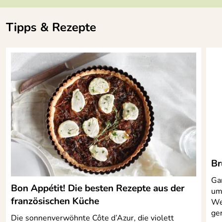
Tipps & Rezepte
Br
Ga
Bon Appétit! Die besten Rezepte aus der
um
französischen Küche
We
ger
Die sonnenverwöhnte Côte d’Azur, die violett