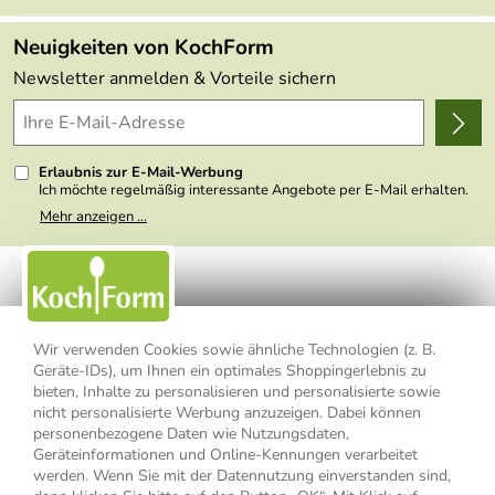
Angebote
FAQs
Made in Germany
Neuigkeiten von KochForm
Lieferbedingungen
Themen
Newsletter anmelden & Vorteile sichern
Delivery Terms
Wir über uns
Kundenlogin
Presse
Erlaubnis zur E-Mail-Werbung
Ich möchte regelmäßig interessante Angebote per E-Mail erhalten.
Meine E-Mail-Adresse wird nicht an andere Unternehmen
Mehr anzeigen ...
weitergegeben. Zu statistischen Zwecken wird in anonymer Form
ausgewertet, welche Links im Newsletter geklickt werden. Dabei ist
nicht erkennbar, welche konkrete Person geklickt hat. Diese
Einwilligung zur Nutzung meiner E-Mail- Adresse für Werbezwecke
kann ich jederzeit mit Wirkung für die Zukunft widerrufen, indem ich
den Link "Abmelden" am Ende des Newsletters anklicke oder die
Option Newsletter im Mitgliederbereich deaktiviere. Die
Datenschutzerklärung
habe ich zur Kenntnis genommen.
Wir verwenden Cookies sowie ähnliche Technologien (z. B.
Geräte-IDs), um Ihnen ein optimales Shoppingerlebnis zu
bieten, Inhalte zu personalisieren und personalisierte sowie
Impressum
Datenschutzerklärung
AGB
nicht personalisierte Werbung anzuzeigen. Dabei können
personenbezogene Daten wie Nutzungsdaten,
Widerrufsbelehrung
Widerrufsformular
Geräteinformationen und Online-Kennungen verarbeitet
werden. Wenn Sie mit der Datennutzung einverstanden sind,
Vertrag widerrufen