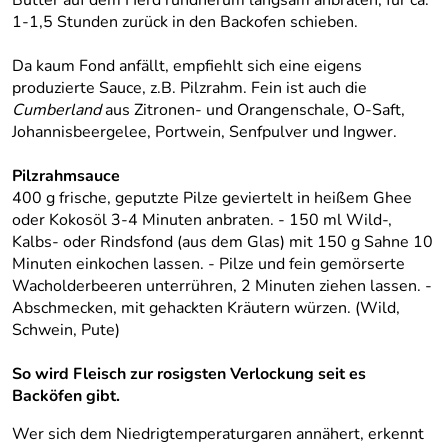
Butter auf dem Herd rundherum langsam anbraten, für ca.
1-1,5 Stunden zurück in den Backofen schieben.
Da kaum Fond anfällt, empfiehlt sich eine eigens
produzierte Sauce, z.B. Pilzrahm. Fein ist auch die
Cumberland
aus Zitronen- und Orangenschale, O-Saft,
Johannisbeergelee, Portwein, Senfpulver und Ingwer.
Pilzrahmsauce
400 g frische, geputzte Pilze geviertelt in heißem Ghee
oder Kokosöl 3-4 Minuten anbraten. - 150 ml Wild-,
Kalbs- oder Rindsfond (aus dem Glas) mit 150 g Sahne 10
Minuten einkochen lassen. - Pilze und fein gemörserte
Wacholderbeeren unterrühren, 2 Minuten ziehen lassen. -
Abschmecken, mit gehackten Kräutern würzen. (Wild,
Schwein, Pute)
So wird Fleisch zur rosigsten Verlockung seit es
Backöfen gibt.
Wer sich dem Niedrigtemperaturgaren annähert, erkennt