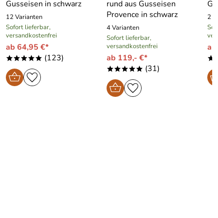
Gusseisen in schwarz
rund aus Gusseisen
Gus
Provence in schwarz
12 Varianten
2 V
Sofort lieferbar,
Sofo
4 Varianten
versandkostenfrei
ver
Sofort lieferbar,
ab 64,95 €*
versandkostenfrei
ab
(123)
ab 119,- €*
*****
*
(31)
*****