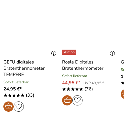
GEFU digitales
Rösle Digitales
GS
Bratenthermometer
Bratenthermometer
Sof
TEMPERE
Sofort lieferbar
17
Sofort lieferbar
44,95 €*
UVP 49,95 €
*
24,95 €*
(76)
*****
(33)
*****