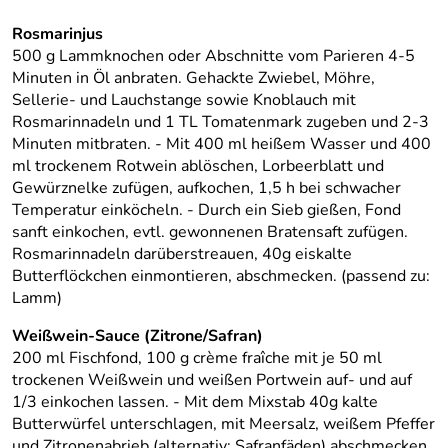
Rosmarinjus
500 g Lammknochen oder Abschnitte vom Parieren 4-5
Minuten in Öl anbraten. Gehackte Zwiebel, Möhre,
Sellerie- und Lauchstange sowie Knoblauch mit
Rosmarinnadeln und 1 TL Tomatenmark zugeben und 2-3
Minuten mitbraten. - Mit 400 ml heißem Wasser und 400
ml trockenem Rotwein ablöschen, Lorbeerblatt und
Gewürznelke zufügen, aufkochen, 1,5 h bei schwacher
Temperatur einköcheln. - Durch ein Sieb gießen, Fond
sanft einkochen, evtl. gewonnenen Bratensaft zufügen.
Rosmarinnadeln darüberstreauen, 40g eiskalte
Butterflöckchen einmontieren, abschmecken. (passend zu:
Lamm)
Weißwein-Sauce (Zitrone/Safran)
200 ml Fischfond, 100 g crème fraîche mit je 50 ml
trockenen Weißwein und weißen Portwein auf- und auf
1/3 einkochen lassen. - Mit dem Mixstab 40g kalte
Butterwürfel unterschlagen, mit Meersalz, weißem Pfeffer
und Zitronenabrieb (alternativ: Safranfäden) abschmecken.