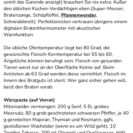
somit das Garende anzeigt) brauchen Sie nix extra. Außer
den üblichen Küchen-Verdächtigen eben (Super-Messer,
Bratenzange, Schöpflöffel,
Pfannenwender
,
Schneidebrett). Perfektionisten vertrauen übrigens einem
digitalen Bratenthermometer mit akustischer
Warnfunktion.
Die übliche Ofentemperatur liegt bei 80 Grad, die
gewünschte Fleisch-Kerntemperatur bei 55 bis 60.
Ängstliche können beruhigt sein: Fleisch von gesunden
Tieren weist nur an der Oberfläche Keime auf. Beim
Anrösten ab 63 Grad werden diese vernichtet. Fleisch im
Innern des Bratguts ist steril. Wer ganz sicher gehen will,
beizt den Braten vorab:
Würzpaste (auf Vorrat)
Miteinander vermengen: 200 g Senf, 5 EL grobes
Meersalz, 80 g grob geschroteten schwarzen Pfeffer, je 40
g gerebelten Majoran, Thymian und Rosmarin, ggfs.
gestoßenen Wacholder (wenn es um Wild geht), 10
Tropfen Tabasco, 200 ml Olivenöl und Quellwasser. Hält