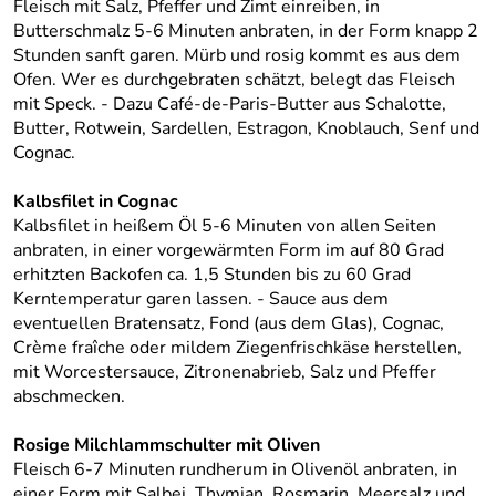
Fleisch mit Salz, Pfeffer und Zimt einreiben, in
Butterschmalz 5-6 Minuten anbraten, in der Form knapp 2
Stunden sanft garen. Mürb und rosig kommt es aus dem
Ofen. Wer es durchgebraten schätzt, belegt das Fleisch
mit Speck. - Dazu Café-de-Paris-Butter aus Schalotte,
Butter, Rotwein, Sardellen, Estragon, Knoblauch, Senf und
Cognac.
Kalbsfilet in Cognac
Kalbsfilet in heißem Öl 5-6 Minuten von allen Seiten
anbraten, in einer vorgewärmten Form im auf 80 Grad
erhitzten Backofen ca. 1,5 Stunden bis zu 60 Grad
Kerntemperatur garen lassen. - Sauce aus dem
eventuellen Bratensatz, Fond (aus dem Glas), Cognac,
Crème fraîche oder mildem Ziegenfrischkäse herstellen,
mit Worcestersauce, Zitronenabrieb, Salz und Pfeffer
abschmecken.
Rosige Milchlammschulter mit Oliven
Fleisch 6-7 Minuten rundherum in Olivenöl anbraten, in
einer Form mit Salbei, Thymian, Rosmarin, Meersalz und