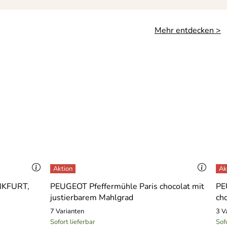
Mehr entdecken >
NKFURT,
PEUGEOT Pfeffermühle Paris chocolat mit
PE
justierbarem Mahlgrad
ch
7 Varianten
3 V
Sofort lieferbar
Sof