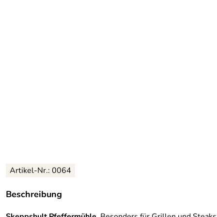
Artikel-Nr.:
0064
Beschreibung
Skeppshult
Pfeffermühle
. Besonders für Grillen und Steaks