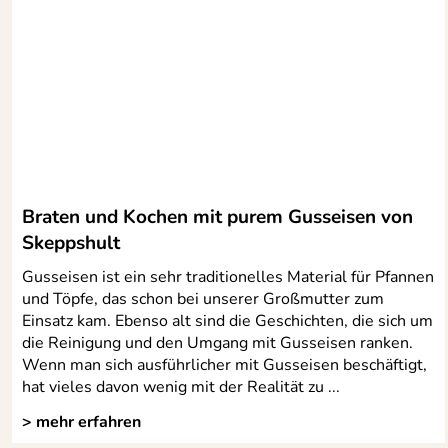
Kaufdatum: 21.03.2013
Bewertungsdatum: 19.09.2013
Hemoy
Verifizierte Bewertung
*****
Die Mühle begeistert mich!
Kaufdatum: 17.02.2013
Bewertungsdatum: 05.03.2013
Jo
Verifizierte Bewertung
*****
Braten und Kochen mit purem Gusseisen von
Na jetzt endlich mal eine Pfeffermühle die nicht nur gut aus
Skeppshult
Lieferung! Mein höchstes Lob!
Gusseisen ist ein sehr traditionelles Material für Pfannen
Kaufdatum: 25.03.2012
und Töpfe, das schon bei unserer Großmutter zum
Bewertungsdatum: 09.04.2012
Einsatz kam. Ebenso alt sind die Geschichten, die sich um
die Reinigung und den Umgang mit Gusseisen ranken.
Wenn man sich ausführlicher mit Gusseisen beschäftigt,
hat vieles davon wenig mit der Realität zu ...
> mehr erfahren