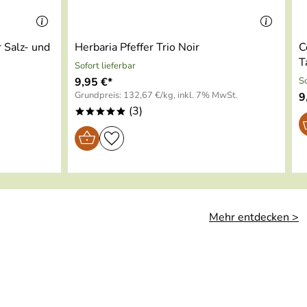
r Salz- und
Herbaria Pfeffer Trio Noir
C
T
Sofort lieferbar
€ muss man eine Anleitung erwarten. Dafür gibt es natürlich
9,95 €*
So
Grundpreis: 132,67 €/kg, inkl. 7% MwSt.
9
(3)
*****
Mehr entdecken >