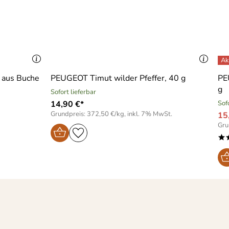
 aus Buche
PEUGEOT Timut wilder Pfeffer, 40 g
PE
g
Sofort lieferbar
14,90 €*
Sof
Grundpreis: 372,50 €/kg, inkl. 7% MwSt.
15
Gru
*
astungstest folgt noch.