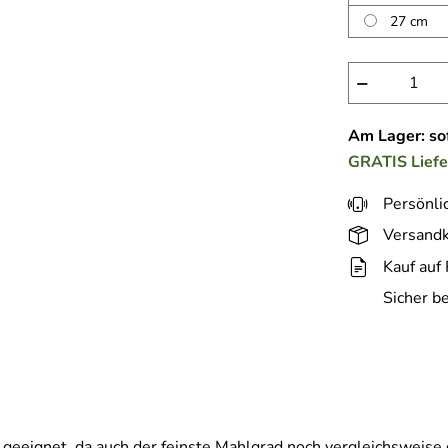
27 cm
−
Am Lager: sof
GRATIS
Lief
Persönli
Versandk
Kauf auf
Sicher b
 geeignet, da auch der feinste Mahlgrad noch vergleichsweise g