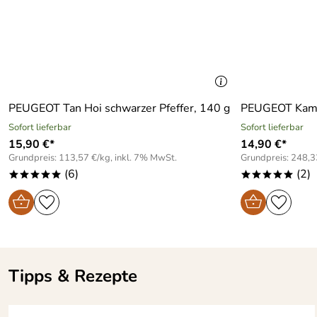
Astrid
Verifizierte Bewertung
*****
Hervorragend
Kaufdatum: 13.10.2013
Bewertungsdatum: 12.03.2014
uwe
Verifizierte Bewertung
PEUGEOT Tan Hoi schwarzer Pfeffer, 140 g
PEUGEOT Kampo
*****
Wirkt robust, funktiniert super
Sofort lieferbar
Sofort lieferbar
15,90 €*
14,90 €*
Kaufdatum: 13.10.2013
Grundpreis: 113,57 €/kg, inkl. 7% MwSt.
Grundpreis: 248,3
Bewertungsdatum: 28.01.2014
(6)
(2)
*****
*****
Astrid
Verifizierte Bewertung
****o
Da die Pfeffermühle ein Geschenkist, haben wir sie noch nic
Kaufdatum: 13.10.2013
Bewertungsdatum: 21.11.2013
Tipps & Rezepte
Frank
Verifizierte Bewertung
*****
Einfach spitze!