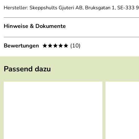
Hersteller: Skeppshults Gjuteri AB, Bruksgatan 1, SE-333
Hinweise & Dokumente
Dokumente zum Download:
Bewertungen
(10)
*****
Skeppshult Garantieerklärung (113kB)
4,8
*****
Passend dazu
5
4
3
2
1
Klaus
Verifizierte Bewertung
*****
Sehr schnelle Lieferung und ich bin mit dieser Peffermühle 