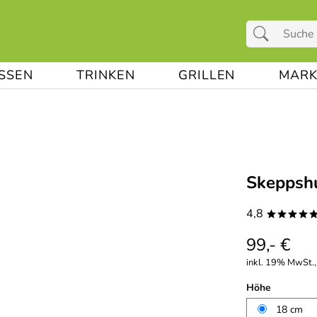
ESSEN
TRINKEN
GRILLEN
MARK
Skeppshu
4,8
****
99,- €
inkl. 19% MwSt., 
Höhe
18 cm