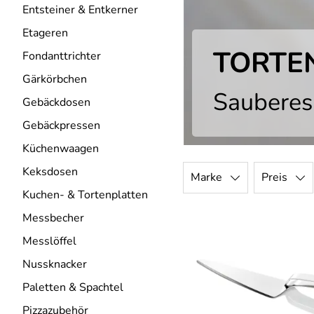
Entsteiner & Entkerner
Etageren
TORTE
Fondanttrichter
Gärkörbchen
Sauberes
Gebäckdosen
Gebäckpressen
Küchenwaagen
Keksdosen
Marke
Preis
Kuchen- & Tortenplatten
Messbecher
Messlöffel
Nussknacker
Paletten & Spachtel
Pizzazubehör