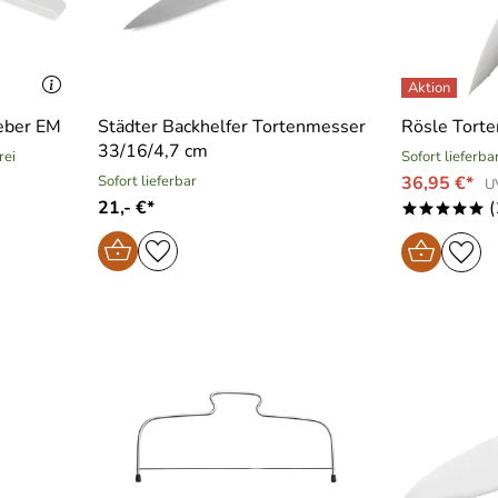
eber EM
Städter Backhelfer Tortenmesser
Rösle Tort
33/16/4,7 cm
rei
Sofort lieferba
Sofort lieferbar
36,95 €*
U
21,- €*
(
*****