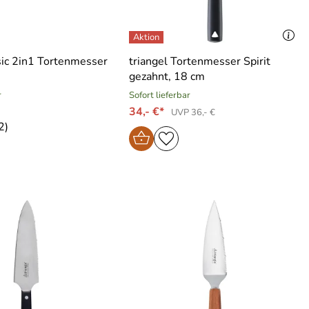
sic 2in1 Tortenmesser
triangel Tortenmesser Spirit
gezahnt, 18 cm
r
Sofort lieferbar
34,- €*
UVP 36,- €
2)