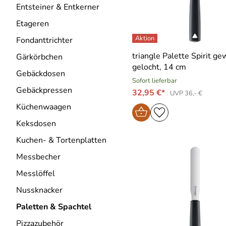
Entsteiner & Entkerner
Etageren
Fondanttrichter
triangle Palette Spirit ge
Gärkörbchen
gelocht, 14 cm
Gebäckdosen
Sofort lieferbar
Gebäckpressen
32,95 €*
UVP 36,- €
Küchenwaagen
Keksdosen
Kuchen- & Tortenplatten
Messbecher
Messlöffel
Nussknacker
Paletten & Spachtel
Pizzazubehör