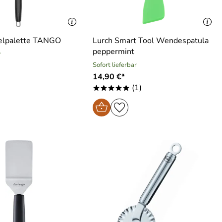
elpalette TANGO
Lurch Smart Tool Wendespatula
peppermint
r
Sofort lieferbar
14,90 €*
(1)
*****