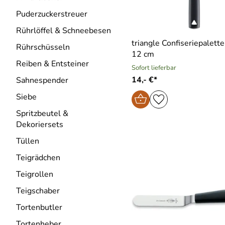
Puderzuckerstreuer
Rührlöffel & Schneebesen
triangle Confiseriepalette 
Rührschüsseln
12 cm
Reiben & Entsteiner
Sofort lieferbar
14,- €*
Sahnespender
Siebe
Spritzbeutel &
Dekoriersets
Tüllen
Teigrädchen
Teigrollen
Teigschaber
Tortenbutler
Tortenheber