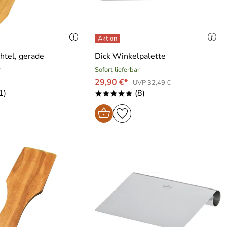
htel, gerade
Dick Winkelpalette
r
Sofort lieferbar
29,90 €*
UVP 32,49 €
1)
(8)
*****