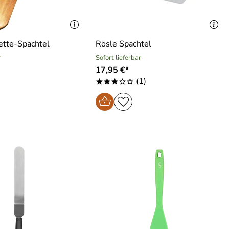
ette-Spachtel
Rösle Spachtel
r
Sofort lieferbar
17,95 €*
(1)
***oo