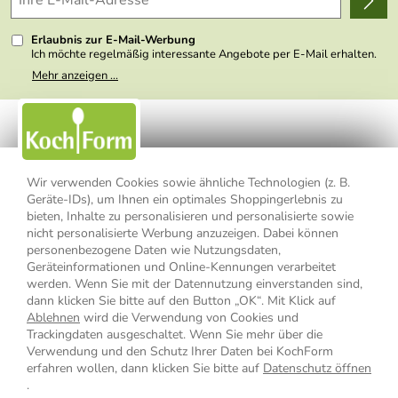
Kundenlogin
Presse
Erlaubnis zur E-Mail-Werbung
Ich möchte regelmäßig interessante Angebote per E-Mail erhalten.
Meine E-Mail-Adresse wird nicht an andere Unternehmen
Mehr anzeigen ...
weitergegeben. Zu statistischen Zwecken wird in anonymer Form
ausgewertet, welche Links im Newsletter geklickt werden. Dabei ist
nicht erkennbar, welche konkrete Person geklickt hat. Diese
Einwilligung zur Nutzung meiner E-Mail- Adresse für Werbezwecke
kann ich jederzeit mit Wirkung für die Zukunft widerrufen, indem ich
den Link "Abmelden" am Ende des Newsletters anklicke oder die
Option Newsletter im Mitgliederbereich deaktiviere. Die
Datenschutzerklärung
habe ich zur Kenntnis genommen.
Wir verwenden Cookies sowie ähnliche Technologien (z. B.
Geräte-IDs), um Ihnen ein optimales Shoppingerlebnis zu
Impressum
Datenschutzerklärung
AGB
bieten, Inhalte zu personalisieren und personalisierte sowie
nicht personalisierte Werbung anzuzeigen. Dabei können
personenbezogene Daten wie Nutzungsdaten,
Widerrufsbelehrung
Widerrufsformular
Geräteinformationen und Online-Kennungen verarbeitet
werden. Wenn Sie mit der Datennutzung einverstanden sind,
Vertrag widerrufen
dann klicken Sie bitte auf den Button „OK“. Mit Klick auf
Ablehnen
wird die Verwendung von Cookies und
Trackingdaten ausgeschaltet. Wenn Sie mehr über die
Verwendung und den Schutz Ihrer Daten bei KochForm
* Alle Preisangaben inkl. MwSt., bis 49,90 € Bestellwert zzgl.
erfahren wollen, dann klicken Sie bitte auf
Datenschutz öffnen
Versandkosten
, ab 49,90 € Bestellwert inkl.
Versandkosten
innerhalb
.
Deutschlands