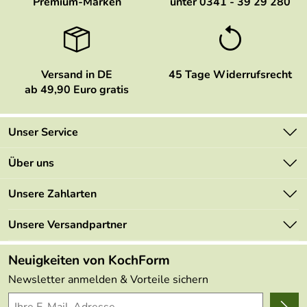
Premium-Marken
unter 0341 - 39 29 280
Versand in DE
45 Tage Widerrufsrecht
ab 49,90 Euro gratis
Unser Service
Kontakt
Über uns
Newsletter
Marken
Unsere Zahlarten
Mehrwertsteuerfrei
Neu
Retourenportal
Unsere Versandpartner
Angebote
FAQs
Made in Germany
Neuigkeiten von KochForm
Lieferbedingungen
Themen
Newsletter anmelden & Vorteile sichern
Delivery Terms
Wir über uns