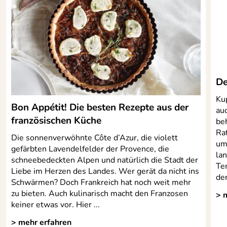
De
Ku
Bon Appétit! Die besten Rezepte aus der
au
französischen Küche
beh
Ra
Die sonnenverwöhnte Côte d’Azur, die violett
umg
gefärbten Lavendelfelder der Provence, die
lan
schneebedeckten Alpen und natürlich die Stadt der
Te
Liebe im Herzen des Landes. Wer gerät da nicht ins
de
Schwärmen? Doch Frankreich hat noch weit mehr
zu bieten. Auch kulinarisch macht den Franzosen
> 
keiner etwas vor. Hier ...
> mehr erfahren