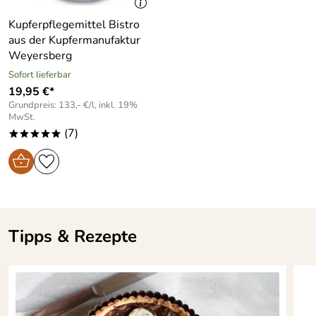
Vergleichen mit anderen guten Pfannen und bester
Kupferpflegemittel Bistro
eigener Erfahrung rundum empfehlen.
aus der Kupfermanufaktur
Kaufdatum: 16.12.2015
Hersteller: DE Buyer Industries SAS, 25 Faymont, 88340
Weyersberg
Bewertungsdatum: 13.01.2016
Le Val d Ajol, Frankreich, contact@debuyer.fr
Sofort lieferbar
19,95 €*
Grundpreis: 133,- €/l, inkl. 19%
MwSt.
(7)
*****
Tipps & Rezepte