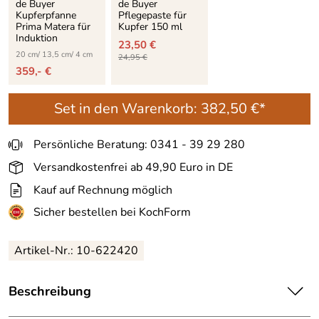
de Buyer
de Buyer
Kupferpfanne
Pflegepaste für
Prima Matera für
Kupfer 150 ml
Induktion
23,50 €
20 cm/ 13,5 cm/ 4 cm
24,95 €
359,- €
Set in den Warenkorb:
382,50 €*
Persönliche Beratung: 0341 - 39 29 280
Versandkostenfrei ab 49,90 Euro in DE
Kauf auf Rechnung möglich
Sicher bestellen bei KochForm
Artikel-Nr.:
10-622420
Beschreibung
de Buyer Kupferpfanne Prima Matera für Induktion. Kupfer