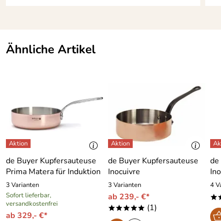
Ähnliche Artikel
de Buyer Kupfersauteuse
de Buyer Kupfersauteuse
de
Prima Matera für Induktion
Inocuivre
Ino
3 Varianten
3 Varianten
4 V
Sofort lieferbar,
ab 239,- €*
*
versandkostenfrei
(1)
*****
ab 329,- €*