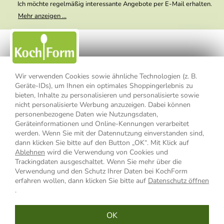
Ich möchte regelmäßig interessante Angebote per E-Mail erhalten.
Meine E-Mail-Adresse wird nicht an andere Unternehmen
Mehr anzeigen ...
weitergegeben. Zu statistischen Zwecken wird in anonymer Form
ausgewertet, welche Links im Newsletter geklickt werden. Dabei ist
nicht erkennbar, welche konkrete Person geklickt hat. Diese
Einwilligung zur Nutzung meiner E-Mail- Adresse für Werbezwecke
kann ich jederzeit mit Wirkung für die Zukunft widerrufen, indem ich
den Link "Abmelden" am Ende des Newsletters anklicke oder die
Option Newsletter im Mitgliederbereich deaktiviere. Die
Datenschutzerklärung
habe ich zur Kenntnis genommen.
Wir verwenden Cookies sowie ähnliche Technologien (z. B.
Geräte-IDs), um Ihnen ein optimales Shoppingerlebnis zu
bieten, Inhalte zu personalisieren und personalisierte sowie
Impressum
Datenschutzerklärung
AGB
nicht personalisierte Werbung anzuzeigen. Dabei können
personenbezogene Daten wie Nutzungsdaten,
Widerrufsbelehrung
Widerrufsformular
Geräteinformationen und Online-Kennungen verarbeitet
werden. Wenn Sie mit der Datennutzung einverstanden sind,
Vertrag widerrufen
dann klicken Sie bitte auf den Button „OK“. Mit Klick auf
Ablehnen
wird die Verwendung von Cookies und
Trackingdaten ausgeschaltet. Wenn Sie mehr über die
Verwendung und den Schutz Ihrer Daten bei KochForm
* Alle Preisangaben inkl. MwSt., bis 49,90 € Bestellwert zzgl.
erfahren wollen, dann klicken Sie bitte auf
Datenschutz öffnen
Versandkosten
, ab 49,90 € Bestellwert inkl.
Versandkosten
innerhalb
.
Deutschlands
OK