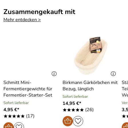
Zusammengekauft mit
Mehr entdecken >
Schmitt Mini-
Birkmann Gärkörbchen mit
St
Fermentiergewichte für
Bezug, länglich
Te
Fermentier-Starter-Set
We
Sofort lieferbar
Sofort lieferbar
14,95 €*
Ver
4,95 €*
(26)
3,
*****
(17)
*****
*