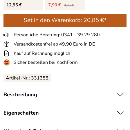
12,95 €
7,90 €
8,95 €
Set in den Warenkorb:
20,85 €*
Persönliche Beratung: 0341 - 39 29 280
Versandkostenfrei ab 49,90 Euro in DE
Kauf auf Rechnung möglich
Sicher bestellen bei KochForm
Artikel-Nr.: 331358
Beschreibung
Birkmann
Gärkörbchen
mit Bezug, oval. Aus Peddigrohr,
auch als Brotkorb nutzbar.
Eigenschaften
Das Gärkörbchen von
Birkmann
ist ideal geeignet zum
Maße:
24.0 x 18.5 x 8.0 cm
Gehenlassen des Brotteiges. Das Peddigrohr verleiht dem