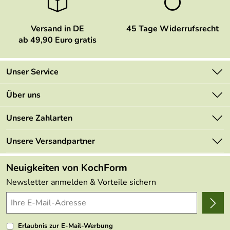
Versand in DE
45 Tage Widerrufsrecht
ab 49,90 Euro gratis
Unser Service
Kontakt
Über uns
Newsletter
Marken
Unsere Zahlarten
Mehrwertsteuerfrei
Neu
Retourenportal
Unsere Versandpartner
Angebote
FAQs
Made in Germany
Neuigkeiten von KochForm
Lieferbedingungen
Themen
Newsletter anmelden & Vorteile sichern
Delivery Terms
Wir über uns
Kundenlogin
Presse
Erlaubnis zur E-Mail-Werbung