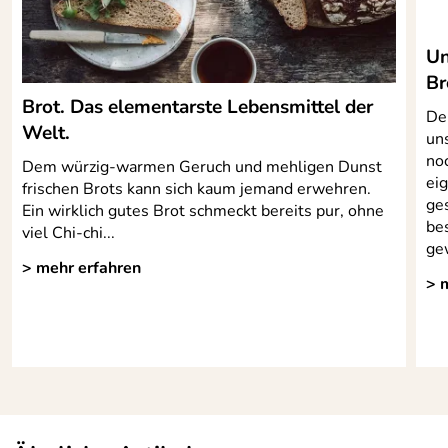
Verifizierte Bewertung
Toller Service, super schnelle Lieferung
Un
Kaufdatum: 21.12.2023
Br
Bewertungsdatum: 15.01.2024
Brot. Das elementarste Lebensmittel der
De
Welt.
un
no
Dem würzig-warmen Geruch und mehligen Dunst
eig
frischen Brots kann sich kaum jemand erwehren.
ge
Ein wirklich gutes Brot schmeckt bereits pur, ohne
bes
viel Chi-chi...
gew
> mehr erfahren
> 