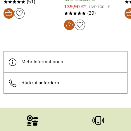
(51)
*****
*
139,90 €*
UVP 160,- €
(29)
*****
Mehr Informationen
Rückruf anfordern