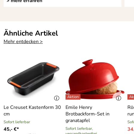
> mehr erfahren
Ähnliche Artikel
Mehr entdecken >
Le Creuset Kastenform 30
Emile Henry
Rö
cm
Brotbackform-Set in
ru
granatapfel
Sofort lieferbar
Sof
45,- €*
Sofort lieferbar,
34
versandkostenfrei