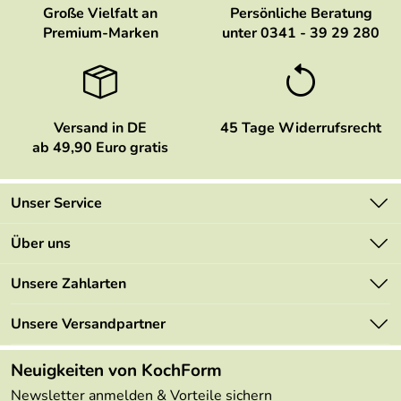
Große Vielfalt an
Persönliche Beratung
Premium-Marken
unter 0341 - 39 29 280
Versand in DE
45 Tage Widerrufsrecht
ab 49,90 Euro gratis
Unser Service
Kontakt
Über uns
Newsletter
Marken
Unsere Zahlarten
Mehrwertsteuerfrei
Neu
Retourenportal
Unsere Versandpartner
Angebote
FAQs
Made in Germany
Neuigkeiten von KochForm
Lieferbedingungen
Themen
Newsletter anmelden & Vorteile sichern