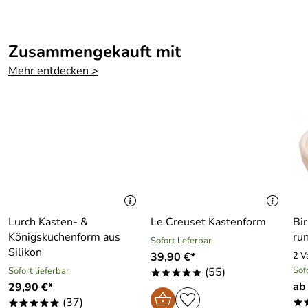
Zusammengekauft mit
Mehr entdecken >
Lurch Kasten- &
Le Creuset Kastenform
Bi
Königskuchenform aus
ru
Sofort lieferbar
Silikon
39,90 €*
2 V
Sof
Sofort lieferbar
(55)
*****
ab
29,90 €*
(37)
*
*****