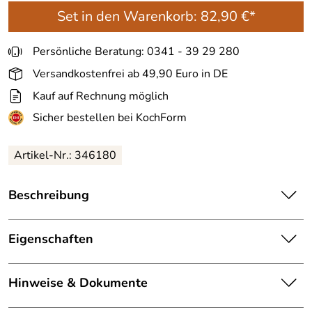
Set in den Warenkorb:
82,90 €*
Persönliche Beratung: 0341 - 39 29 280
Versandkostenfrei ab 49,90 Euro in DE
Kauf auf Rechnung möglich
Sicher bestellen bei KochForm
Artikel-Nr.: 346180
Beschreibung
Emile Henry Kastenform in granatapfel. Die
hochresistente HR® Ofenkeramik lässt Kuchen, Brot oder
Eigenschaften
Pastete gleichmäßig durchgaren. Servieren Sie sie gleich
direkt aus der Form!
Material:
hochresistente Ofenkeramik
Hinweise & Dokumente
Die Kastenform aus hochwertiger ofenfester Keramik von
Farbe:
granatapfel
Emile Henry ist nicht nur schön groß und tief, sondern