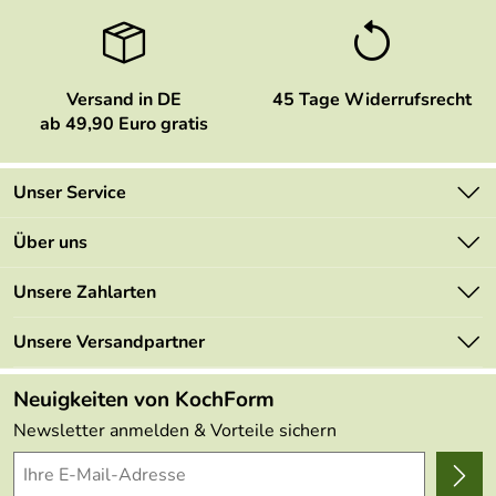
Versand in DE
45 Tage Widerrufsrecht
ab 49,90 Euro gratis
Unser Service
Kontakt
Über uns
Newsletter
Marken
Unsere Zahlarten
Mehrwertsteuerfrei
Neu
Retourenportal
Unsere Versandpartner
Angebote
FAQs
Made in Germany
Neuigkeiten von KochForm
Lieferbedingungen
Themen
Newsletter anmelden & Vorteile sichern
Delivery Terms
Wir über uns
Kundenlogin