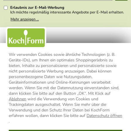
Presse
Erlaubnis zur E-Mail-Werbung
Ich möchte regelmäßig interessante Angebote per E-Mail erhalten.
Meine E-Mail-Adresse wird nicht an andere Unternehmen
Mehr anzeigen ...
weitergegeben. Zu statistischen Zwecken wird in anonymer Form
ausgewertet, welche Links im Newsletter geklickt werden. Dabei ist
nicht erkennbar, welche konkrete Person geklickt hat. Diese
Einwilligung zur Nutzung meiner E-Mail- Adresse für Werbezwecke
kann ich jederzeit mit Wirkung für die Zukunft widerrufen, indem ich
den Link "Abmelden" am Ende des Newsletters anklicke oder die
Option Newsletter im Mitgliederbereich deaktiviere. Die
Datenschutzerklärung
habe ich zur Kenntnis genommen.
Wir verwenden Cookies sowie ähnliche Technologien (z. B.
Geräte-IDs), um Ihnen ein optimales Shoppingerlebnis zu
Impressum
Datenschutzerklärung
AGB
bieten, Inhalte zu personalisieren und personalisierte sowie
nicht personalisierte Werbung anzuzeigen. Dabei können
personenbezogene Daten wie Nutzungsdaten,
Widerrufsbelehrung
Widerrufsformular
Geräteinformationen und Online-Kennungen verarbeitet
werden. Wenn Sie mit der Datennutzung einverstanden sind,
Vertrag widerrufen
dann klicken Sie bitte auf den Button „OK“. Mit Klick auf
Ablehnen
wird die Verwendung von Cookies und
Trackingdaten ausgeschaltet. Wenn Sie mehr über die
Verwendung und den Schutz Ihrer Daten bei KochForm
* Alle Preisangaben inkl. MwSt., bis 49,90 € Bestellwert zzgl.
erfahren wollen, dann klicken Sie bitte auf
Datenschutz öffnen
Versandkosten
, ab 49,90 € Bestellwert inkl.
Versandkosten
innerhalb
.
Deutschlands