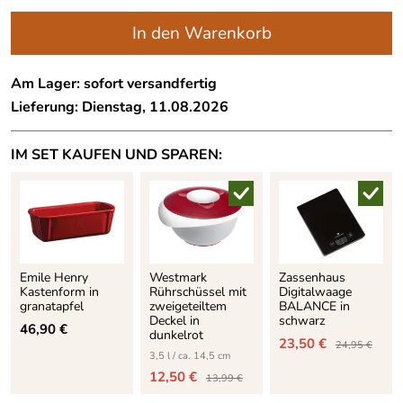
In den Warenkorb
Am Lager: sofort versandfertig
Lieferung: Dienstag, 11.08.2026
IM SET KAUFEN UND SPAREN:
Emile Henry
Westmark
Zassenhaus
Kastenform in
Rührschüssel mit
Digitalwaage
granatapfel
zweigeteiltem
BALANCE in
Deckel in
schwarz
46,90 €
dunkelrot
23,50 €
24,95 €
3,5 l / ca. 14,5 cm
12,50 €
13,99 €