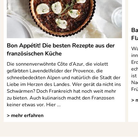
Diese Form ist bestens fürs Brotbacken geeignet - es
macht richtig Freude damit!
Verbunden damit war auch der Service incl. Versand
absolut TOP! Faire Bezahlung per Rechnung. Also gerne 5
Ba
Sterne.
Fl
Kaufdatum: 12.02.2021
Bon Appétit! Die besten Rezepte aus der
Bewertungsdatum: 01.03.2021
Wa
französischen Küche
inn
Er
Die sonnenverwöhnte Côte d’Azur, die violett
ec
gefärbten Lavendelfelder der Provence, die
is
schneebedeckten Alpen und natürlich die Stadt der
Na
Liebe im Herzen des Landes. Wer gerät da nicht ins
Fr
Schwärmen? Doch Frankreich hat noch weit mehr
zu bieten. Auch kulinarisch macht den Franzosen
> 
keiner etwas vor. Hier ...
> mehr erfahren