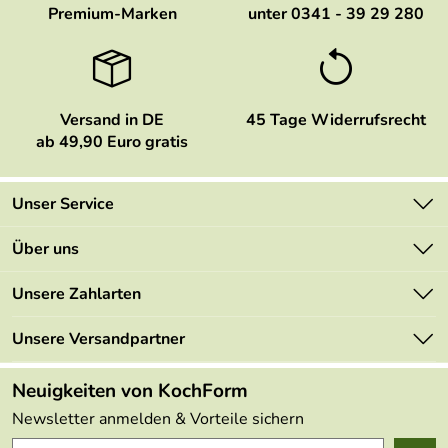
Premium-Marken
unter 0341 - 39 29 280
Versand in DE
45 Tage Widerrufsrecht
ab 49,90 Euro gratis
Unser Service
Kontakt
Über uns
Newsletter
Marken
Unsere Zahlarten
Mehrwertsteuerfrei
Neu
Retourenportal
Unsere Versandpartner
Angebote
FAQs
Made in Germany
Neuigkeiten von KochForm
Lieferbedingungen
Themen
Newsletter anmelden & Vorteile sichern
Delivery Terms
Wir über uns