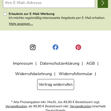
Kundenlogin
Presse
Erlaubnis zur E-Mail-Werbung
Ich möchte regelmäßig interessante Angebote per E-Mail erhalten.
Meine E-Mail-Adresse wird nicht an andere Unternehmen
Mehr anzeigen ...
weitergegeben. Zu statistischen Zwecken wird in anonymer Form
ausgewertet, welche Links im Newsletter geklickt werden. Dabei ist
nicht erkennbar, welche konkrete Person geklickt hat. Diese
Einwilligung zur Nutzung meiner E-Mail- Adresse für Werbezwecke
kann ich jederzeit mit Wirkung für die Zukunft widerrufen, indem ich
den Link "Abmelden" am Ende des Newsletters anklicke oder die
Option Newsletter im Mitgliederbereich deaktiviere. Die
Datenschutzerklärung
habe ich zur Kenntnis genommen.
Impressum
Datenschutzerklärung
AGB
Widerrufsbelehrung
Widerrufsformular
Vertrag widerrufen
* Alle Preisangaben inkl. MwSt., bis 49,90 € Bestellwert zzgl.
Versandkosten
, ab 49,90 € Bestellwert inkl.
Versandkosten
innerhalb
Deutschlands