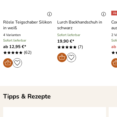
spülmaschinenfest. Die gleichmäßige Hitzeverteilung
sorgt für ein perfektes Gar- bzw. Backergebnis.
Rösle Teigschaber Silikon
Lurch Backhandschuh in
Co
in weiß
schwarz
au
Hersteller: Le Creuset GmbH, Einsteinstrasse 44, 73230
Kirchheim, service.de@lecreuset.com
4 Varianten
Sofort lieferbar
2 V
Sofort lieferbar
Sof
19,90 €*
ab 12,95 €*
ab
(7)
*****
(62)
*****
*
Tipps & Rezepte