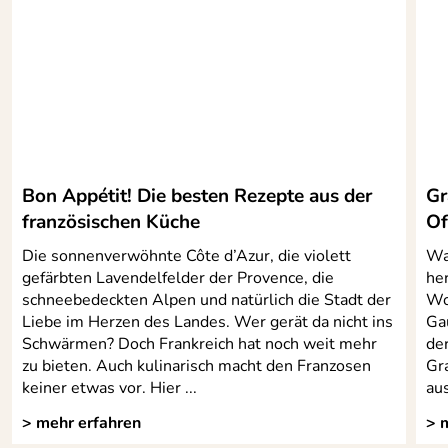
Bon Appétit! Die besten Rezepte aus der
Gr
französischen Küche
Of
Die sonnenverwöhnte Côte d’Azur, die violett
Wa
gefärbten Lavendelfelder der Provence, die
her
schneebedeckten Alpen und natürlich die Stadt der
Wo
Liebe im Herzen des Landes. Wer gerät da nicht ins
Ga
Schwärmen? Doch Frankreich hat noch weit mehr
der
zu bieten. Auch kulinarisch macht den Franzosen
Gra
keiner etwas vor. Hier ...
au
> mehr erfahren
> 