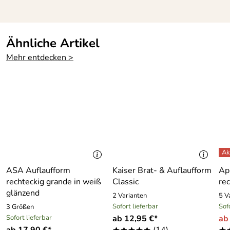
Ähnliche Artikel
Mehr entdecken >
ASA Auflaufform
Kaiser Brat- & Auflaufform
Ap
rechteckig grande in weiß
Classic
rec
glänzend
2 Varianten
5 V
Sofort lieferbar
Sof
3 Größen
Sofort lieferbar
ab 12,95 €*
ab
ab 17,90 €*
(14)