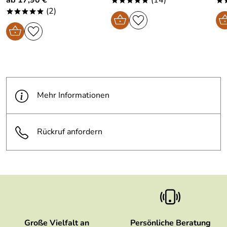
*****
*
(2)
*****
Mehr Informationen
Rückruf anfordern
Große Vielfalt an
Persönliche Beratung