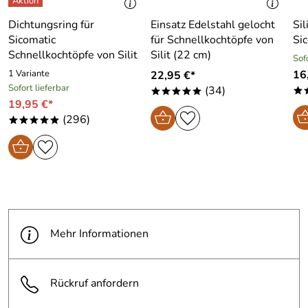
Dichtungsring für
Einsatz Edelstahl gelocht
Sil
Sicomatic
für Schnellkochtöpfe von
Sic
Schnellkochtöpfe von Silit
Silit (22 cm)
Sof
1 Variante
16
22,95 €*
Sofort lieferbar
(34)
*
*****
19,95 €*
(296)
*****
Mehr Informationen
Rückruf anfordern