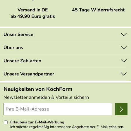
Versand in DE
45 Tage Widerrufsrecht
ab 49,90 Euro gratis
Unser Service
Kontakt
Über uns
Newsletter
Marken
Unsere Zahlarten
Mehrwertsteuerfrei
Neu
Retourenportal
Unsere Versandpartner
Angebote
FAQs
Made in Germany
Neuigkeiten von KochForm
Lieferbedingungen
Themen
Newsletter anmelden & Vorteile sichern
Delivery Terms
Wir über uns
Kundenlogin
Presse
Erlaubnis zur E-Mail-Werbung
Ich möchte regelmäßig interessante Angebote per E-Mail erhalten.