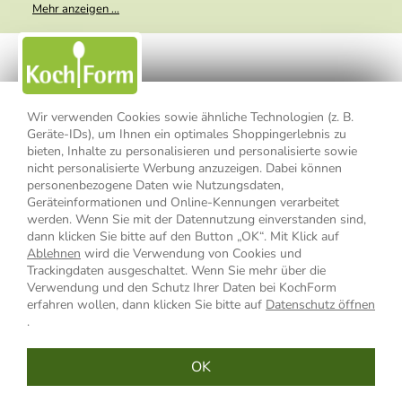
Meine E-Mail-Adresse wird nicht an andere Unternehmen
Mehr anzeigen ...
weitergegeben. Zu statistischen Zwecken wird in anonymer Form
ausgewertet, welche Links im Newsletter geklickt werden. Dabei ist
nicht erkennbar, welche konkrete Person geklickt hat. Diese
Einwilligung zur Nutzung meiner E-Mail- Adresse für Werbezwecke
kann ich jederzeit mit Wirkung für die Zukunft widerrufen, indem ich
den Link "Abmelden" am Ende des Newsletters anklicke oder die
Option Newsletter im Mitgliederbereich deaktiviere. Die
Datenschutzerklärung
habe ich zur Kenntnis genommen.
Wir verwenden Cookies sowie ähnliche Technologien (z. B.
Geräte-IDs), um Ihnen ein optimales Shoppingerlebnis zu
bieten, Inhalte zu personalisieren und personalisierte sowie
Impressum
Datenschutzerklärung
AGB
nicht personalisierte Werbung anzuzeigen. Dabei können
personenbezogene Daten wie Nutzungsdaten,
Widerrufsbelehrung
Widerrufsformular
Geräteinformationen und Online-Kennungen verarbeitet
werden. Wenn Sie mit der Datennutzung einverstanden sind,
Vertrag widerrufen
dann klicken Sie bitte auf den Button „OK“. Mit Klick auf
Ablehnen
wird die Verwendung von Cookies und
Trackingdaten ausgeschaltet. Wenn Sie mehr über die
Verwendung und den Schutz Ihrer Daten bei KochForm
* Alle Preisangaben inkl. MwSt., bis 49,90 € Bestellwert zzgl.
erfahren wollen, dann klicken Sie bitte auf
Datenschutz öffnen
Versandkosten
, ab 49,90 € Bestellwert inkl.
Versandkosten
innerhalb
.
Deutschlands
OK