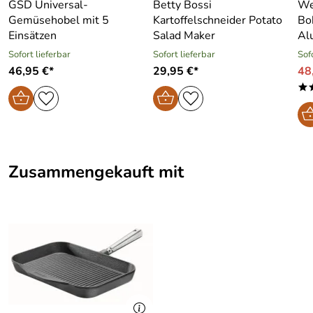
GSD Universal-
Betty Bossi
We
Gemüsehobel mit 5
Kartoffelschneider Potato
Bo
Einsätzen
Salad Maker
Al
Sofort lieferbar
Sofort lieferbar
Sof
46,95 €*
29,95 €*
48
*
Zusammengekauft mit