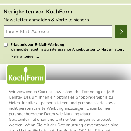
FAQs
Made in Germany
Neuigkeiten von KochForm
Lieferbedingungen
Themen
Newsletter anmelden & Vorteile sichern
Delivery Terms
Wir über uns
Kundenlogin
Presse
Erlaubnis zur E-Mail-Werbung
Ich möchte regelmäßig interessante Angebote per E-Mail erhalten.
Meine E-Mail-Adresse wird nicht an andere Unternehmen
Mehr anzeigen ...
weitergegeben. Zu statistischen Zwecken wird in anonymer Form
ausgewertet, welche Links im Newsletter geklickt werden. Dabei ist
nicht erkennbar, welche konkrete Person geklickt hat. Diese
Einwilligung zur Nutzung meiner E-Mail- Adresse für Werbezwecke
kann ich jederzeit mit Wirkung für die Zukunft widerrufen, indem ich
den Link "Abmelden" am Ende des Newsletters anklicke oder die
Option Newsletter im Mitgliederbereich deaktiviere. Die
Datenschutzerklärung
habe ich zur Kenntnis genommen.
Wir verwenden Cookies sowie ähnliche Technologien (z. B.
Geräte-IDs), um Ihnen ein optimales Shoppingerlebnis zu
bieten, Inhalte zu personalisieren und personalisierte sowie
Impressum
Datenschutzerklärung
AGB
nicht personalisierte Werbung anzuzeigen. Dabei können
personenbezogene Daten wie Nutzungsdaten,
Widerrufsbelehrung
Widerrufsformular
Geräteinformationen und Online-Kennungen verarbeitet
werden. Wenn Sie mit der Datennutzung einverstanden sind,
Vertrag widerrufen
dann klicken Sie bitte auf den Button „OK“. Mit Klick auf