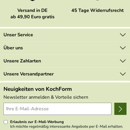
Versand in DE
45 Tage Widerrufsrecht
ab 49,90 Euro gratis
Unser Service
Kontakt
Über uns
Newsletter
Marken
Unsere Zahlarten
Mehrwertsteuerfrei
Neu
Retourenportal
Unsere Versandpartner
Angebote
FAQs
Made in Germany
Neuigkeiten von KochForm
Lieferbedingungen
Themen
Newsletter anmelden & Vorteile sichern
Delivery Terms
Wir über uns
Kundenlogin
Presse
Erlaubnis zur E-Mail-Werbung
Ich möchte regelmäßig interessante Angebote per E-Mail erhalten.