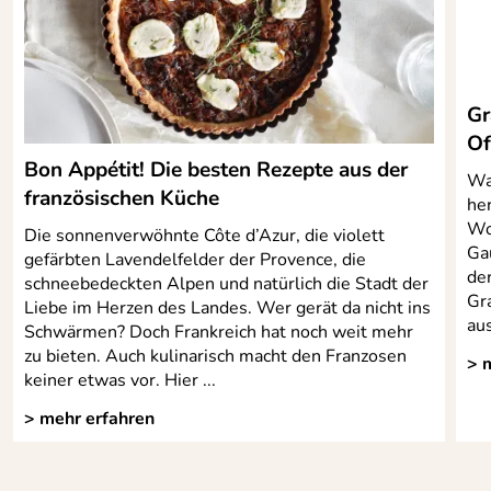
Gr
Of
Bon Appétit! Die besten Rezepte aus der
Wa
französischen Küche
her
Wo
Die sonnenverwöhnte Côte d’Azur, die violett
Ga
gefärbten Lavendelfelder der Provence, die
der
schneebedeckten Alpen und natürlich die Stadt der
Gra
Liebe im Herzen des Landes. Wer gerät da nicht ins
au
Schwärmen? Doch Frankreich hat noch weit mehr
zu bieten. Auch kulinarisch macht den Franzosen
> 
keiner etwas vor. Hier ...
> mehr erfahren