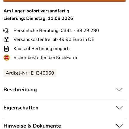
Am Lager: sofort versandfertig
Lieferung: Dienstag, 11.08.2026
Persönliche Beratung: 0341 - 39 29 280
Versandkostenfrei ab 49,90 Euro in DE
Kauf auf Rechnung möglich
Sicher bestellen bei KochForm
Artikel-Nr.:
EH340050
Beschreibung
Emile Henry Keramikdeckel für Ultime rechteckig in
granatapfel. Die Ultime ist für Gratins, Aufläufe und
Eigenschaften
Lasagne ebenso gut geeignet wir für Obst- oder
Schokoladenkuchen.
Material:
hochresistente Ofenkeramik
Hinweise & Dokumente