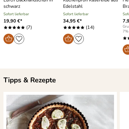
Lurch Backhandschuh in
Küchenprofi Käsereibe aus
He
schwarz
Edelstahl
Br
schnittfest
Sofort lieferbar
Sofort lieferbar
Sof
19,90 €*
34,95 €*
7,
stapelbar
Gru
(7)
(14)
*****
*****
7%
*
Tipps & Rezepte