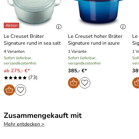
Le Creuset Bräter
Le Creuset hoher Bräter
Le
Signature rund in sea salt
Signature rund in azure
Sig
4 Varianten
1 Variante
1 V
Sofort lieferbar,
Sofort lieferbar,
Sofo
versandkostenfrei
versandkostenfrei
ver
ab 275,- €*
385,- €*
38
(73)
*****
Zusammengekauft mit
Mehr entdecken >