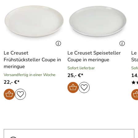
Le Creuset
Le Creuset Speiseteller
Le
Frühstücksteller Coupe in
Coupe in meringue
St
meringue
Sofort lieferbar
Sof
Versandfertig in einer Woche
25,- €*
14,
22,- €*
*