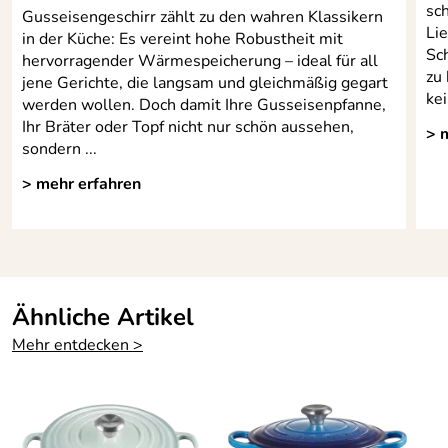
sc
Gusseisengeschirr zählt zu den wahren Klassikern
Erhältlich in verschiedenen Farben
Li
in der Küche: Es vereint hohe Robustheit mit
Sc
hervorragender Wärmespeicherung – ideal für all
zu
jene Gerichte, die langsam und gleichmäßig gegart
kei
Hersteller: Le Creuset GmbH, Einsteinstrasse 44, 73230
werden wollen. Doch damit Ihre Gusseisenpfanne,
Kirchheim, service.de@lecreuset.com
Ihr Bräter oder Topf nicht nur schön aussehen,
> 
sondern ...
> mehr erfahren
Ähnliche Artikel
Mehr entdecken >