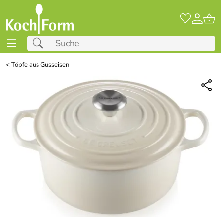
<
Töpfe aus Gusseisen