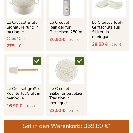
Le Creuset Bräter
Le Creuset
Le Creuset Topf-
Signature rund in
Reiniger für
Griffschutz aus
meringue
Gusseisen, 250 ml
Silikon in
meringue
20 cm / 2,4 l
26,90 €
30,- €
28,50 €
30,- €
275,- €
Le Creuset großer
Le Creuset
Kochlöffel Craft in
Silikonuntersetzer
meringue
Tradition in
meringue
16,90 €
18,- €
22,50 €
24,- €
Set in den Warenkorb:
369,80 €*