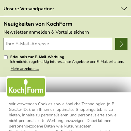
Neu
Retourenportal
Unsere Versandpartner
Angebote
FAQs
Made in Germany
Neuigkeiten von KochForm
Lieferbedingungen
Themen
Newsletter anmelden & Vorteile sichern
Delivery Terms
Wir über uns
Kundenlogin
Presse
Erlaubnis zur E-Mail-Werbung
Ich möchte regelmäßig interessante Angebote per E-Mail erhalten.
Meine E-Mail-Adresse wird nicht an andere Unternehmen
Mehr anzeigen ...
weitergegeben. Zu statistischen Zwecken wird in anonymer Form
ausgewertet, welche Links im Newsletter geklickt werden. Dabei ist
nicht erkennbar, welche konkrete Person geklickt hat. Diese
Einwilligung zur Nutzung meiner E-Mail- Adresse für Werbezwecke
kann ich jederzeit mit Wirkung für die Zukunft widerrufen, indem ich
den Link "Abmelden" am Ende des Newsletters anklicke oder die
Option Newsletter im Mitgliederbereich deaktiviere. Die
Datenschutzerklärung
habe ich zur Kenntnis genommen.
Wir verwenden Cookies sowie ähnliche Technologien (z. B.
Geräte-IDs), um Ihnen ein optimales Shoppingerlebnis zu
Impressum
Datenschutzerklärung
AGB
bieten, Inhalte zu personalisieren und personalisierte sowie
nicht personalisierte Werbung anzuzeigen. Dabei können
personenbezogene Daten wie Nutzungsdaten,
Widerrufsbelehrung
Widerrufsformular