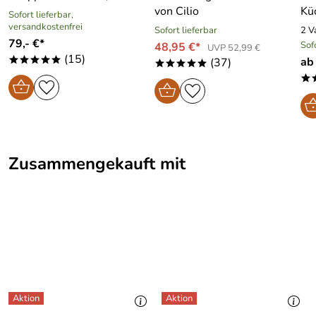
von Cilio
Kü
Sofort lieferbar,
versandkostenfrei
Sofort lieferbar
2 V
79,- €*
Sof
48,95 €*
UVP 52,99 €
(15)
ab
*****
(37)
*****
*
Zusammengekauft mit