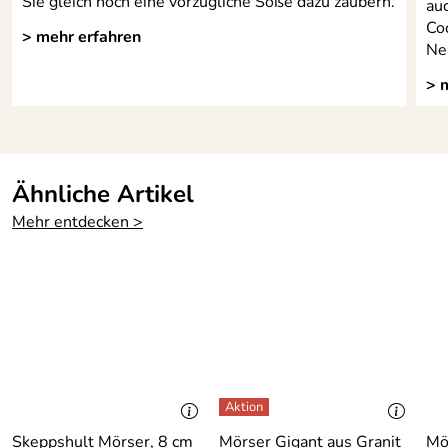
Sie gleich noch eine vorzügliche Soße dazu zaubern.
au
Co
> mehr erfahren
Ne
> 
Ähnliche Artikel
Mehr entdecken >
Skeppshult Mörser, 8 cm
Mörser Gigant aus Granit
Mö