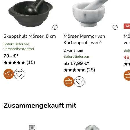
Skeppshult Mörser, 8 cm
Mörser Marmor von
Mö
Küchenprofi, weiß
von
Sofort lieferbar,
versandkostenfrei
2 Varianten
Sof
79,- €*
Sofort lieferbar
48
(15)
ab 17,99 €*
*****
*
(28)
*****
Zusammengekauft mit