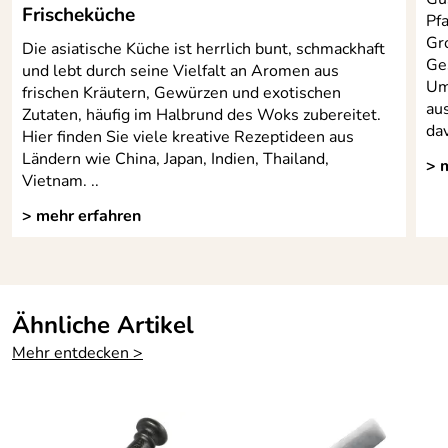
ein sehr schöner, stabiler (wirklich schwer!) Mörser, die
Frischeküche
Pf
verarbeitung des gusseisernen teils ist ausgezeichnet, nur
Gr
am Übergang zum holzgriff hätte man etwas gründlicher
Die asiatische Küche ist herrlich bunt, schmackhaft
Ge
arbeiten können (das holz steht etwas über), ist aber
und lebt durch seine Vielfalt an Aromen aus
Um
vorallem ein ästhetischer Makel, und für den Hobby-
frischen Kräutern, Gewürzen und exotischen
aus
heimwerker schnell behoben;-)
Zutaten, häufig im Halbrund des Woks zubereitet.
dav
Hier finden Sie viele kreative Rezeptideen aus
Kaufdatum: 19.12.2013
Ländern wie China, Japan, Indien, Thailand,
Bewertungsdatum: 30.12.2013
> 
Vietnam. ..
> mehr erfahren
Ähnliche Artikel
Mehr entdecken >