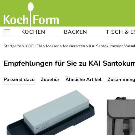
KOCHEN
BACKEN
TISCH & 
Startseite
>
KOCHEN
>
Messer
>
Messerarten
>
KAI Santokumesser Wasab
Empfehlungen für Sie zu KAI Santokum
Passend dazu
Zubehör
Ähnliche Artikel
Zusammenge