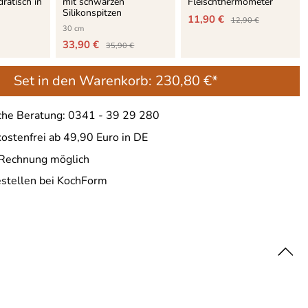
ratisch in
mit schwarzen
Fleischthermometer
Silikonspitzen
11,90 €
12,90 €
30 cm
33,90 €
35,90 €
Set in den Warenkorb:
230,80 €*
che Beratung: 0341 - 39 29 280
ostenfrei ab 49,90 Euro in DE
 Rechnung möglich
estellen bei KochForm