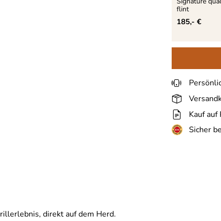
Signature quad
flint
185,- €
Persönli
Versandk
Kauf auf
Sicher b
llerlebnis, direkt auf dem Herd.