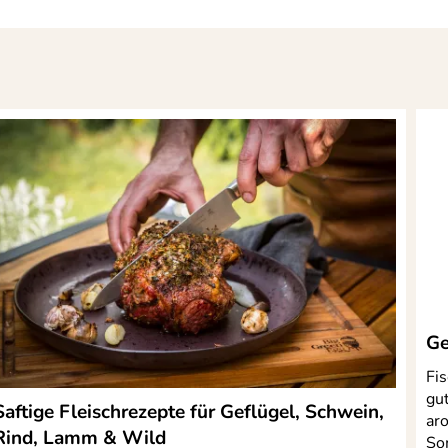
Ge
Fis
gut
Saftige Fleischrezepte für Geflügel, Schwein,
ar
Rind, Lamm & Wild
So