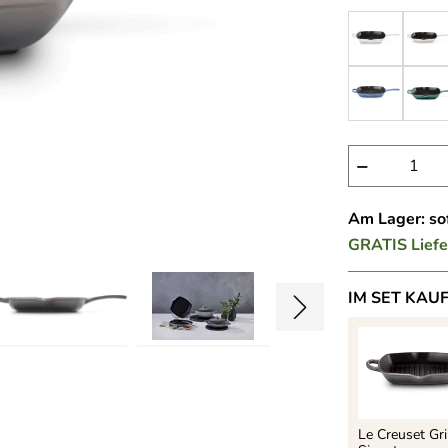
−
Am Lager: sof
GRATIS
Lief
IM SET KAU
Le Creuset Gri