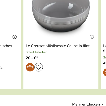
nisches
Le Creuset Müslischale Coupe in flint
L
fl
Sofort lieferbar
20,- €*
So
4
t.
Mehr entdecken >