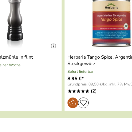
gen
Celsius
 Wärmeverteilung
lzmühle in flint
Herbaria Tango Spice, Argenti
Steakgewürz
 einer Woche
e
Sofort lieferbar
)
8,95 €*
zum scharfen Anbraten
Grundpreis: 89,50 €/kg, inkl. 7% MwS
(2)
*****