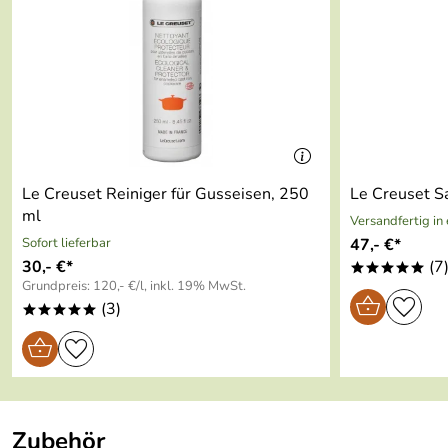
Beidseitige Ausgüsse
Eisengriff und Gegengriff zum einfachen Tra
extrem energiesparend
frostsicher und hitzebeständig bis 260 Grad 
Lange Wärmespeicherung und gleichmäßige
Le Creuset Reiniger für Gusseisen, 250
Le Creuset Sa
ml
Versandfertig in
Strapazierfähige und säurebeständige Emaill
Sofort lieferbar
47,- €*
30,- €*
(7
*****
Hohe Hitzebeständigkeit und dadurch ideal 
Grundpreis: 120,- €/l, inkl. 19% MwSt.
(3)
*****
Für alle Herdarten und Ofen geeignet
Zubehör