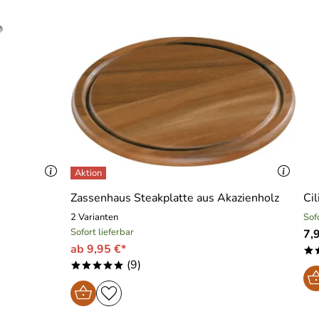
Zassenhaus Steakplatte aus Akazienholz
Ci
2 Varianten
Sof
Sofort lieferbar
7,
ab 9,95 €*
*
(9)
*****