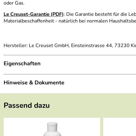
oder Gas.
Le Creuset-Garantie (PDF)
: Die Garantie besteht für die L
Materialbeschaffenheit - natürlich bei normalen Haushalt
Hersteller: Le Creuset GmbH, Einsteinstrasse 44, 73230 K
Eigenschaften
Farbe:
flint
Hinweise & Dokumente
Maße:
26 x 26 cm
Dokumente zum Download:
Material:
Gusseisen, emailliert
Passend dazu
Le Creuset Garantieerklärung (570kB)
Garantie:
30 Jahre (PDF)
Die häufigsten Fragen zu Le Creuset Gusseisenpfannen 
Leicht zu reinigen, spülmaschinengeeignet
Wenn Sie mehr darüber wissen wollen, wie Sie mit Ihrer G