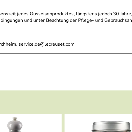
ebenszeit jedes Gusseisenproduktes, längstens jedoch 30 Jahre,
sbedingungen und unter Beachtung der Pflege- und Gebrauchsa
irchheim, service.de@lecreuset.com
und Le Creuset Gusseisenbrätern und unsere Antworten.
usseisenpfanne oder Ihrem Gusseisenbräter ein optimales Brat