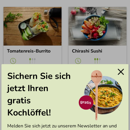
Tomatenreis-Burrito
Chirashi Sushi
Einfach
Mittel
1 Std.
1 Std.
Sichern Sie sich
jetzt Ihren
gratis
Kochlöffel!
Melden Sie sich jetzt zu unserem Newsletter an und
Rotes Blumenkohlcurry
Mexikanische Taco-