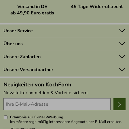
Versand in DE
45 Tage Widerrufsrecht
ab 49,90 Euro gratis
Unser Service
Kontakt
Über uns
Newsletter
Marken
Unsere Zahlarten
Mehrwertsteuerfrei
Neu
Retourenportal
Unsere Versandpartner
Angebote
FAQs
Made in Germany
Neuigkeiten von KochForm
Lieferbedingungen
Themen
Newsletter anmelden & Vorteile sichern
Delivery Terms
Wir über uns
Kundenlogin
Presse
Erlaubnis zur E-Mail-Werbung
Ich möchte regelmäßig interessante Angebote per E-Mail erhalten.
Meine E-Mail-Adresse wird nicht an andere Unternehmen
Mehr anzeigen ...