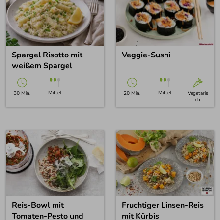
Spargel Risotto mit
Veggie-Sushi
weißem Spargel
Mittel
Mittel
30 Min.
20 Min.
Vegetaris
ch
Reis-Bowl mit
Fruchtiger Linsen-Reis
Tomaten-Pesto und
mit Kürbis