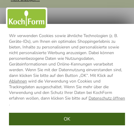
weitergegeben. Zu statistischen Zwecken wird in anonymer Form
ausgewertet, welche Links im Newsletter geklickt werden. Dabei ist
nicht erkennbar, welche konkrete Person geklickt hat. Diese
Einwilligung zur Nutzung meiner E-Mail- Adresse für Werbezwecke
kann ich jederzeit mit Wirkung für die Zukunft widerrufen, indem ich
den Link "Abmelden" am Ende des Newsletters anklicke oder die
Option Newsletter im Mitgliederbereich deaktiviere. Die
Datenschutzerklärung
habe ich zur Kenntnis genommen.
Wir verwenden Cookies sowie ähnliche Technologien (z. B.
Geräte-IDs), um Ihnen ein optimales Shoppingerlebnis zu
bieten, Inhalte zu personalisieren und personalisierte sowie
Impressum
Datenschutzerklärung
AGB
nicht personalisierte Werbung anzuzeigen. Dabei können
personenbezogene Daten wie Nutzungsdaten,
Widerrufsbelehrung
Widerrufsformular
Geräteinformationen und Online-Kennungen verarbeitet
werden. Wenn Sie mit der Datennutzung einverstanden sind,
Vertrag widerrufen
dann klicken Sie bitte auf den Button „OK“. Mit Klick auf
Ablehnen
wird die Verwendung von Cookies und
Trackingdaten ausgeschaltet. Wenn Sie mehr über die
Verwendung und den Schutz Ihrer Daten bei KochForm
* Alle Preisangaben inkl. MwSt., bis 49,90 € Bestellwert zzgl.
erfahren wollen, dann klicken Sie bitte auf
Datenschutz öffnen
Versandkosten
, ab 49,90 € Bestellwert inkl.
Versandkosten
innerhalb
.
Deutschlands
OK