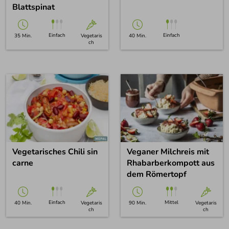
Blattspinat
Einfach
Einfach
35 Min.
Vegetaris
40 Min.
ch
Vegetarisches Chili sin
Veganer Milchreis mit
carne
Rhabarberkompott aus
dem Römertopf
Einfach
Mittel
40 Min.
Vegetaris
90 Min.
Vegetaris
ch
ch