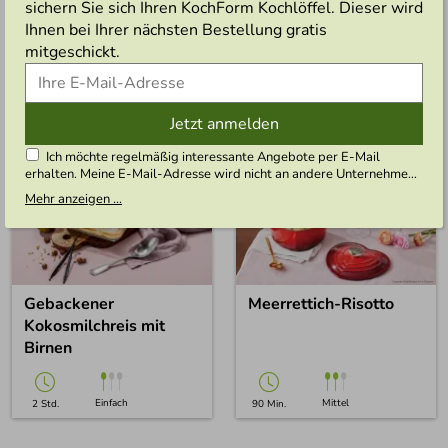
sichern Sie sich Ihren KochForm Kochlöffel. Dieser wird
mit Linsen und Paprika
Bowl
Ihnen bei Ihrer nächsten Bestellung gratis
mitgeschickt.
Einfach
Einfach
35 Min.
Vegetaris
40 Min.
Vegetaris
ch
ch
Jetzt anmelden
Ich möchte regelmäßig interessante Angebote per E-Mail
erhalten. Meine E-Mail-Adresse wird nicht an andere Unternehmen
weitergegeben. Zu statistischen Zwecken wird in anonymer Form
Mehr anzeigen ...
ausgewertet, welche Links im Newsletter geklickt werden. Dabei
ist nicht erkennbar, welche konkrete Person geklickt hat. Diese
Einwilligung zur Nutzung meiner E-Mail- Adresse für Werbezwecke
kann ich jederzeit mit Wirkung für die Zukunft widerrufen, indem ich
den Link "Abmelden" am Ende des Newsletters anklicke oder die
Option Newsletter im Mitgliederbereich deaktiviere. Die
Gebackener
Meerrettich-Risotto
Datenschutzerklärung
habe ich zur Kenntnis genommen.
Kokosmilchreis mit
Birnen
Einfach
Mittel
2 Std.
90 Min.