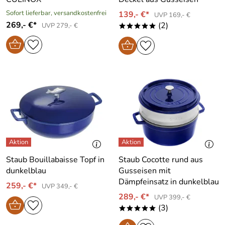
Sofort lieferbar, versandkostenfrei
139,- €*
UVP 169,- €
269,- €*
(2)
UVP 279,- €
*****
Staub Bouillabaisse Topf in
Staub Cocotte rund aus
dunkelblau
Gusseisen mit
Dämpfeinsatz in dunkelblau
259,- €*
UVP 349,- €
289,- €*
UVP 399,- €
(3)
*****