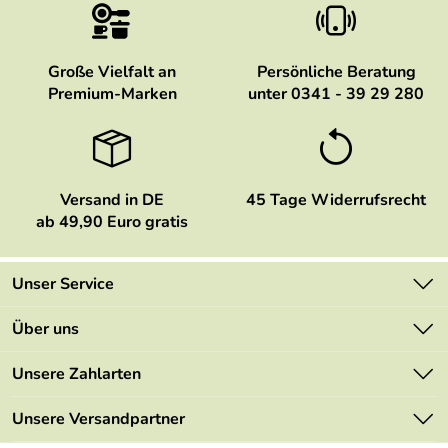
Große Vielfalt an
Persönliche Beratung
Premium-Marken
unter 0341 - 39 29 280
Versand in DE
45 Tage Widerrufsrecht
ab 49,90 Euro gratis
Unser Service
Kontakt
Über uns
Newsletter
Marken
Unsere Zahlarten
Mehrwertsteuerfrei
Neu
Retourenportal
Unsere Versandpartner
Angebote