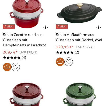
Staub Cocotte rund aus
Staub Auflaufform aus
Gusseisen mit
Gusseisen mit Deckel, oval
Dämpfeinsatz in kirschrot
129,95 €*
UVP 159,- €
269,- €*
(2)
UVP 379,- €
*****
(4)
*****