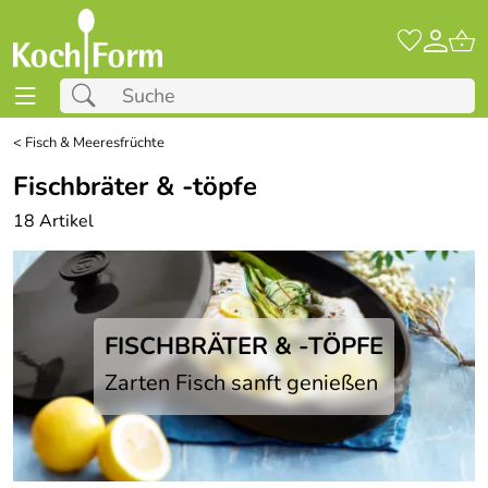
<
Fisch & Meeresfrüchte
Fischbräter & -töpfe
18 Artikel
FISCHBRÄTER & -TÖPFE
Zarten Fisch sanft genießen