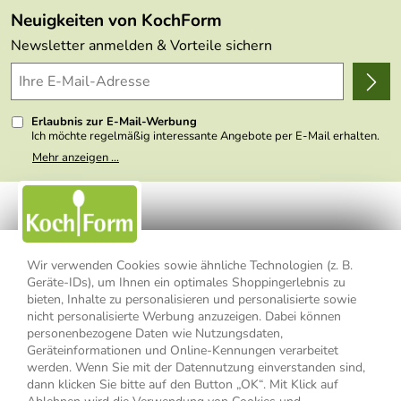
FAQs
Made in Germany
Neuigkeiten von KochForm
Lieferbedingungen
Themen
Newsletter anmelden & Vorteile sichern
Delivery Terms
Wir über uns
Kundenlogin
Presse
Erlaubnis zur E-Mail-Werbung
Ich möchte regelmäßig interessante Angebote per E-Mail erhalten.
Meine E-Mail-Adresse wird nicht an andere Unternehmen
Mehr anzeigen ...
weitergegeben. Zu statistischen Zwecken wird in anonymer Form
ausgewertet, welche Links im Newsletter geklickt werden. Dabei ist
nicht erkennbar, welche konkrete Person geklickt hat. Diese
Einwilligung zur Nutzung meiner E-Mail- Adresse für Werbezwecke
kann ich jederzeit mit Wirkung für die Zukunft widerrufen, indem ich
den Link "Abmelden" am Ende des Newsletters anklicke oder die
Option Newsletter im Mitgliederbereich deaktiviere. Die
Datenschutzerklärung
habe ich zur Kenntnis genommen.
Wir verwenden Cookies sowie ähnliche Technologien (z. B.
Geräte-IDs), um Ihnen ein optimales Shoppingerlebnis zu
Impressum
Datenschutzerklärung
AGB
bieten, Inhalte zu personalisieren und personalisierte sowie
nicht personalisierte Werbung anzuzeigen. Dabei können
personenbezogene Daten wie Nutzungsdaten,
Widerrufsbelehrung
Widerrufsformular
Geräteinformationen und Online-Kennungen verarbeitet
werden. Wenn Sie mit der Datennutzung einverstanden sind,
Vertrag widerrufen
dann klicken Sie bitte auf den Button „OK“. Mit Klick auf