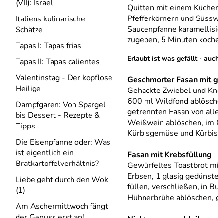
(VII): Israel
Quitten mit einem Küchen
Pfefferkörnern und Süsswe
Italiens kulinarische
Saucenpfanne karamellisi
Schätze
zugeben, 5 Minuten kochen
Tapas I: Tapas frias
Erlaubt ist was gefällt - au
Tapas II: Tapas calientes
Valentinstag - Der kopflose
Geschmorter Fasan mit g
Heilige
Gehackte Zwiebel und Kno
600 ml Wildfond ablösche
Dampfgaren: Von Spargel
getrennten Fasan von alle
bis Dessert - Rezepte &
Weißwein ablöschen, im O
Tipps
Kürbisgemüse und Kürbis
Die Eisenpfanne oder: Was
ist eigentlich ein
Fasan mit Krebsfüllung
Bratkartoffelverhältnis?
Gewürfeltes Toastbrot mi
Erbsen, 1 glasig gedünste
Liebe geht durch den Wok
füllen, verschließen, in 
(1)
Hühnerbrühe ablöschen, g
Am Aschermittwoch fängt
der Genuss erst an!