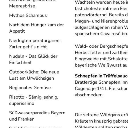
Wachteln werden heute in
Meeresbrise
fast cholesterinfreien Eie
potenzfördernd. Bereits d
Mythos Schampus
Magen- und Nierenproble
Nach dem Hunger kam der
aufgeschlagenen rohen Wac
Appetit
spanischem Cava rosé bru
Niedrigtemperaturgaren:
Wald- oder Bergschnepfen
Zarter geht′s nicht.
Herbst fetter und zartfl
Nudeln - Das Glück der
Eingeweide mit Schalotte
Einfachheit
bayerische Weißwurst aus
Outdoorküche: Die neue
Schnepfen in Trüffelsauc
Lust am Urwüchsigen
Bratfertige Schnepfen inn
Regionales Gemüse
Cognac, je 1/4 L Fleischb
abschmecken.
Risotto - Sämig, sahnig,
superissimo
Süßwasserparadies Bayern
Die seltene Wildgans erfü
und Franken
Kräutern knusprig gebrat
Wildenten sollten rasch u