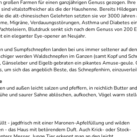
 großen Farmen für einen ganzjährigen Genuss gezogen. Ihre
r sind vitalstoffreicher als die der Haushenne. Bereits Hildegar
ie die alt-chinesischen Gelehrten setzten sie vor 3000 Jahren
me, Migräne, Verdauungsstörungen, Asthma und Diabetes ein
hteleiern, Blutdruck senkt sich nach dem Genuss von 200 Eiern
t ein eleganter Eye-opener an Neujahr.
 und Sumpfschnepfen landen bei uns immer seltener auf den T
eischiger werden Waldschnepfen im Ganzen (samt Kopf und Schn
, Gänseleber und Eigelb gebraten ein pikantes Amuse-geule.
, um sich das angeblich Beste, das Schnepfenhirn, einzuverlei
e
en und außen leicht salzen und pfeffern, in reichlich Butter 
rühe und saurer Sahne ablöschen, aufkochen, Vögel warm stellen.
llt - jagdfrisch mit einer Maronen-Apfelfüllung und wilden
en - das Haus mit betörendem Duft. Auch Krick- oder Stock-
nters Messer. Junge Tier erkennt man an den leicht