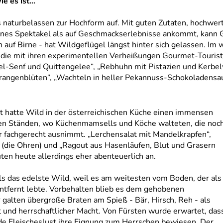
 es ist...
ts naturbelassen zur Hochform auf. Mit guten Zutaten, hochwe
nes Spektakel als auf Geschmackserlebnisse ankommt, kann G
 auf Birne - hat Wildgeflügel längst hinter sich gelassen. Im 
 die mit ihren experimentellen Verheißungen Gourmet-Touriste
l-Senf und Quittengelee“, „Rebhuhn mit Pistazien und Kerbe
angenblüten“, „Wachteln in heller Pekannuss-Schokoladensauce“
rt hatte Wild in der österreichischen Küche einen immensen
ren Ständen, wo Küchenmamsells und Köche walteten, die noc
r fachgerecht ausnimmt. „Lerchensalat mit Mandelkrapfen“,
 (die Ohren) und „Ragout aus Hasenläufen, Blut und Grasern
ten heute allerdings eher abenteuerlich an.
als das edelste Wild, weil es am weitesten vom Boden, der als
 entfernt lebte. Vorbehalten blieb es dem gehobenen
 galten übergroße Braten am Spieß - Bär, Hirsch, Reh - als
t und herrschaftlicher Macht. Von Fürsten wurde erwartet, das
de Fleischeslust ihre Eignung zum Herrschen bewiesen. Der