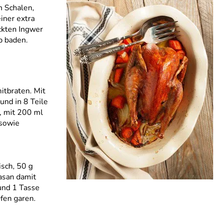
n Schalen,
iner extra
ckten Ingwer
p baden.
itbraten. Mit
und in 8 Teile
, mit 200 ml
 sowie
sch, 50 g
Fasan damit
und 1 Tasse
fen garen.