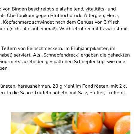
d von Bingen beschreibt sie als heilend, vitalitäts- und
 als Chi-Tonikum gegen Bluthochdruck, Allergien, Herz-,
. Kopfschmerz schwindet nach dem Genuss von 3 frisch
 (nicht alle auf einmal!). Wachtelrührei mit Kaviar ist mit
ellern von Feinschmeckern. Im Frühjahr pikanter, im
abel) serviert. Als „Schnepfendreck“ ergeben die gehackten
 Gourmets zuzeln den gespaltenen Schnepfenkopf wie eine
ben.
andünsten, herausnehmen. 20 g Mehl im Fond rösten, mit 2 cl
 In die Sauce Trüffeln hobeln, mit Salz, Pfeffer, Trüffelöl