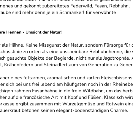
nes und gekonnt zubereitetes Federwild, Fasan, Rebhuhn,
aube sind mehr denn je ein Schmankerl für verwöhnte
are Hennen - Umsicht der Natur!
 als Hähne. Keine Missgunst der Natur, sondern Fürsorge für d
 Schusslinie zu orten als eine unscheinbare Rebhuhnhenne, die 
uch gesuchte Objekte der Begierde, nicht nur als Jagdtrophäe
l, Krähenfedern und Steinadlerflaum von Generation zu Genera
haber eines fettarmen, aromatischen und zarten Fleischbissens
der sich bei uns frei lebend am häufigsten noch in der Rheine
schigen zahmen Fasanhähne in die freie Wildbahn, um das herbs
her auf die französische Art mit Kopf und Füßen. Klassisch w
arkasse ergibt zusammen mit Wurzelgemüse und Rotwein einen
sauerkraut betonen seinen elegant-bodenständigen Charme.