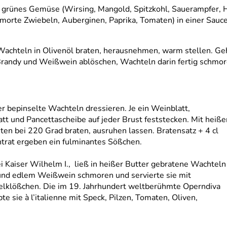
 grünes Gemüse (Wirsing, Mangold, Spitzkohl, Sauerampfer, H
orte Zwiebeln, Auberginen, Paprika, Tomaten) in einer Sauce 
 Wachteln in Olivenöl braten, herausnehmen, warm stellen. G
Brandy und Weißwein ablöschen, Wachteln darin fertig schmor
r bepinselte Wachteln dressieren. Je ein Weinblatt,
t und Pancettascheibe auf jeder Brust feststecken. Mit heiße
en bei 220 Grad braten, ausruhen lassen. Bratensatz + 4 cl
trat ergeben ein fulminantes Sößchen.
 Kaiser Wilhelm I., ließ in heißer Butter gebratene Wachteln
e und edlem Weißwein schmoren und servierte sie mit
lklößchen. Die im 19. Jahrhundert weltberühmte Operndiva
te sie à l’italienne mit Speck, Pilzen, Tomaten, Oliven,