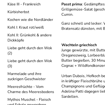
Käse III - Frankreich
Passt prima
: Gedämpftes
Grillgemüse-Salat (geschm
Kürbisherbst
Cumin.
Kochen wie die Nordländer
Ganz schnell und lecker:
Kohl I: Kraut rot/weiß
Bratensatz dünsten, mit 
Kohl II: Grünkohl & andere
Dickköpfe
Wachteln griechisch
Liebe geht durch den Wok
Junge gewürzte, mit Butte
(2)
Oreganozweig, Lorbeerblat
Butter begießen, 30 Minut
Liebe geht durch den Wok
Cognac + Wildfondkonzen
(3)
Marmelade und ihre
Urban Dubois, Hofkoch bei
zuckrigen Geschwister
in kräftiger Fleischbrüh
Champignons und Geflüge
Meeresfrüchte - Vom
Adelina Patti dagegen lieb
Charme des Meeresbodens
Sardellen.
Mythos Muschel - Fleisch
und Schale gewordene