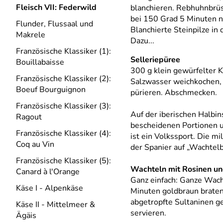
Fleisch VII: Federwild
blanchieren. Rebhuhnbrüs
bei 150 Grad 5 Minuten n
Flunder, Flussaal und
Blanchierte Steinpilze in
Makrele
Dazu...
Französische Klassiker (1):
Selleriepüree
Bouillabaisse
300 g klein gewürfelter K
Französische Klassiker (2):
Salzwasser weichkochen, 
Boeuf Bourguignon
pürieren. Abschmecken.
Französische Klassiker (3):
Auf der iberischen Halbin
Ragout
bescheidenen Portionen u
Französische Klassiker (4):
ist ein Volkssport. Die 
Coq au Vin
der Spanier auf „Wachtelb
Französische Klassiker (5):
Wachteln mit Rosinen un
Canard à l′Orange
Ganz einfach: Ganze Wach
Käse I - Alpenkäse
Minuten goldbraun braten
abgetropfte Sultaninen g
Käse II - Mittelmeer &
servieren.
Ägäis