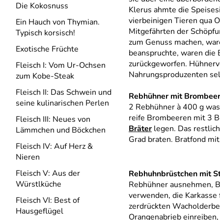
Die Kokosnuss
Klerus ahmte die Speises
vierbeinigen Tieren qua O
Ein Hauch von Thymian.
Mitgefährten der Schöpfun
Typisch korsisch!
zum Genuss machen, waren
Exotische Früchte
beanspruchte, waren die 
zurückgeworfen. Hühnervö
Fleisch I: Vom Ur-Ochsen
Nahrungsproduzenten selb
zum Kobe-Steak
Fleisch II: Das Schwein und
Rebhühner mit Brombee
seine kulinarischen Perlen
2 Rebhühner à 400 g wasc
reife Brombeeren mit 3 B
Fleisch III: Neues von
Bräter
legen. Das restli
Lämmchen und Böckchen
Grad braten. Bratfond mi
Fleisch IV: Auf Herz &
Nieren
Fleisch V: Aus der
Rebhuhnbrüstchen mit St
Würstlküche
Rebhühner ausnehmen, Brü
verwenden, die Karkasse 
Fleisch VI: Best of
zerdrückten Wacholderbe
Hausgeflügel
Orangenabrieb einreiben, 