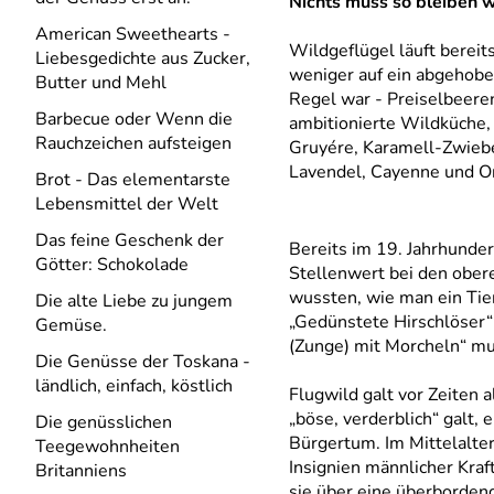
Nichts muss so bleiben wie
American Sweethearts -
Wildgeflügel läuft berei
Liebesgedichte aus Zucker,
weniger auf ein abgehobe
Butter und Mehl
Regel war - Preiselbeeren
Barbecue oder Wenn die
ambitionierte Wildküche,
Rauchzeichen aufsteigen
Gruyére, Karamell-Zwiebe
Lavendel, Cayenne und Or
Brot - Das elementarste
Lebensmittel der Welt
Das feine Geschenk der
Bereits im 19. Jahrhunde
Götter: Schokolade
Stellenwert bei den obe
wussten, wie man ein Tie
Die alte Liebe zu jungem
„Gedünstete Hirschlöser“
Gemüse.
(Zunge) mit Morcheln“ mu
Die Genüsse der Toskana -
ländlich, einfach, köstlich
Flugwild galt vor Zeiten 
„böse, verderblich“ galt,
Die genüsslichen
Bürgertum. Im Mittelalter
Teegewohnheiten
Insignien männlicher Kraf
Britanniens
sie über eine überborden