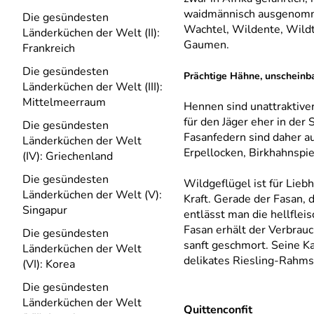
waidmännisch ausgenomme
Die gesündesten
Wachtel, Wildente, Wildt
Länderküchen der Welt (II):
Gaumen.
Frankreich
Die gesündesten
Prächtige Hähne, unscheinb
Länderküchen der Welt (III):
Mittelmeerraum
Hennen sind unattraktiver
für den Jäger eher in der
Die gesündesten
Fasanfedern sind daher a
Länderküchen der Welt
Erpellocken, Birkhahnspie
(IV): Griechenland
Die gesündesten
Wildgeflügel ist für Lieb
Länderküchen der Welt (V):
Kraft. Gerade der Fasan, 
Singapur
entlässt man die hellflei
Fasan erhält der Verbrauc
Die gesündesten
sanft geschmort. Seine K
Länderküchen der Welt
delikates Riesling-Rahm
(VI): Korea
Die gesündesten
Länderküchen der Welt
Quittenconfit