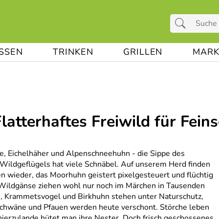
ESSEN
TRINKEN
GRILLEN
MARK
 Flatterhaftes Freiwild für Fei
, Eichelhäher und Alpenschneehuhn - die Sippe des
Wildgeflügels hat viele Schnäbel. Auf unserem Herd finden
n wieder, das Moorhuhn geistert pixelgesteuert und flüchtig
 Wildgänse ziehen wohl nur noch im Märchen in Tausenden
n, Krammetsvogel und Birkhuhn stehen unter Naturschutz,
chwäne und Pfauen werden heute verschont. Störche leben
, hierzulande hütet man ihre Nester. Doch frisch geschossenes,