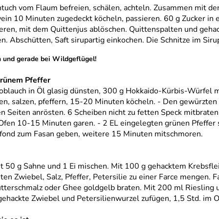
tuch vom Flaum befreien, schälen, achteln. Zusammen mit de
in 10 Minuten zugedeckt köcheln, passieren. 60 g Zucker in e
eren, mit dem Quittenjus ablöschen. Quittenspalten und geha
. Abschütten, Saft sirupartig einkochen. Die Schnitze im Siru
ch und gerade bei Wildgeflügel!
rünem Pfeffer
blauch in Öl glasig dünsten, 300 g Hokkaido-Kürbis-Würfel m
n, salzen, pfeffern, 15-20 Minuten köcheln. - Den gewürzten 
n Seiten anrösten. 6 Scheiben nicht zu fetten Speck mitbraten
fen 10-15 Minuten garen. - 2 EL eingelegten grünen Pfeffer
fond zum Fasan geben, weitere 15 Minuten mitschmoren.
t 50 g Sahne und 1 Ei mischen. Mit 100 g gehacktem Krebsflei
ten Zwiebel, Salz, Pfeffer, Petersilie zu einer Farce mengen. 
Butterschmalz oder Ghee goldgelb braten. Mit 200 ml Riesling 
ehackte Zwiebel und Petersilienwurzel zufügen, 1,5 Std. im O