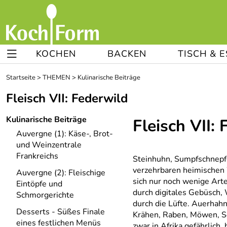
KOCHEN
BACKEN
TISCH & 
Startseite
>
THEMEN
>
Kulinarische Beiträge
Fleisch VII: Federwild
Kulinarische Beiträge
Fleisch VII:
Auvergne (1): Käse-, Brot-
und Weinzentrale
Frankreichs
Steinhuhn, Sumpfschnepfe
verzehrbaren heimischen 
Auvergne (2): Fleischige
sich nur noch wenige Arte
Eintöpfe und
durch digitales Gebüsch,
Schmorgerichte
durch die Lüfte. Auerhah
Desserts - Süßes Finale
Krähen, Raben, Möwen, S
eines festlichen Menüs
zwar in Afrika gefährlich