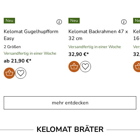
Kelomat Gugelhupfform
Kelomat Backrahmen 47 x
Ke
Easy
32 cm
16
2 Größen
Versandfertig in einer Woche
Ver
Versandfertig in einer Woche
32,90 €*
32
ab 21,90 €*
mehr entdecken
KELOMAT BRÄTER