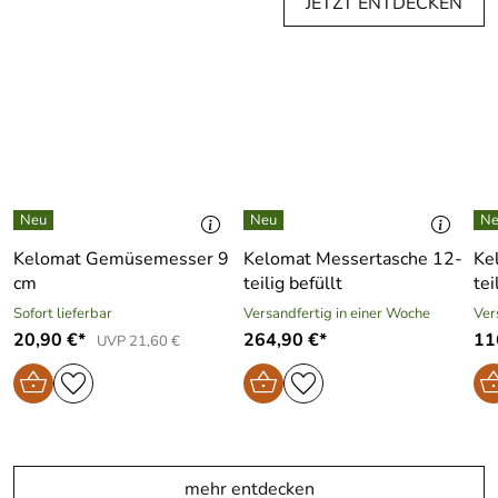
JETZT ENTDECKEN
Kelomat Gemüsemesser 9
Kelomat Messertasche 12-
Ke
cm
teilig befüllt
tei
Sofort lieferbar
Versandfertig in einer Woche
Ver
20,90 €*
264,90 €*
11
UVP 21,60 €
mehr entdecken