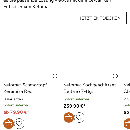
es die passende Lösung – etwa mit dem bewährten
Entsafter von Kelomat.
JETZT ENTDECKEN
Kelomat Schmortopf
Kelomat Kochgeschirrset
Ke
Keramika Red
Bellano 7-tlg.
Cla
3 Varianten
Sofort lieferbar
2 G
Sofort lieferbar
Sof
259,90 €*
ab 79,90 €*
ab