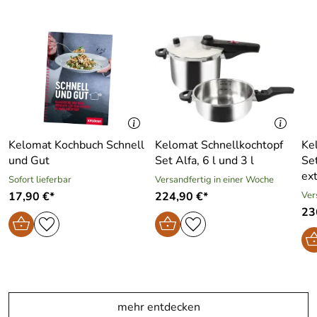
Kelomat Kochbuch Schnell
Kelomat Schnellkochtopf
Ke
und Gut
Set Alfa, 6 l und 3 l
Set
ex
Sofort lieferbar
Versandfertig in einer Woche
17,90 €*
224,90 €*
Ver
23
mehr entdecken