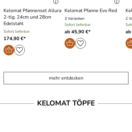
Kelomat Pfannenset Allura
Kelomat Pfanne Evo Red
Ke
2-tlg. 24cm und 28cm
3 Varianten
2 V
Edelstahl
Sofort lieferbar
Sof
ab 45,90 €*
ab
Sofort lieferbar
174,90 €*
mehr entdecken
KELOMAT TÖPFE