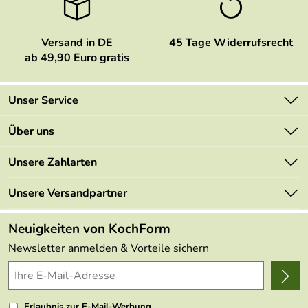
Versand in DE
45 Tage Widerrufsrecht
ab 49,90 Euro gratis
Unser Service
Kontakt
Über uns
Newsletter
Marken
Unsere Zahlarten
Mehrwertsteuerfrei
Neu
Retourenportal
Unsere Versandpartner
Angebote
FAQs
Made in Germany
Neuigkeiten von KochForm
Lieferbedingungen
Themen
Newsletter anmelden & Vorteile sichern
Delivery Terms
Wir über uns
Kundenlogin
Presse
Erlaubnis zur E-Mail-Werbung