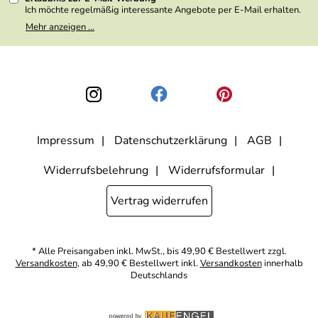
Ich möchte regelmäßig interessante Angebote per E-Mail erhalten.
Meine E-Mail-Adresse wird nicht an andere Unternehmen
Mehr anzeigen ...
weitergegeben. Zu statistischen Zwecken wird in anonymer Form
ausgewertet, welche Links im Newsletter geklickt werden. Dabei ist
nicht erkennbar, welche konkrete Person geklickt hat. Diese
Einwilligung zur Nutzung meiner E-Mail- Adresse für Werbezwecke
kann ich jederzeit mit Wirkung für die Zukunft widerrufen, indem ich
den Link "Abmelden" am Ende des Newsletters anklicke oder die
Option Newsletter im Mitgliederbereich deaktiviere. Die
Datenschutzerklärung
habe ich zur Kenntnis genommen.
Impressum
Datenschutzerklärung
AGB
Widerrufsbelehrung
Widerrufsformular
Vertrag widerrufen
* Alle Preisangaben inkl. MwSt., bis 49,90 € Bestellwert zzgl.
Versandkosten
, ab 49,90 € Bestellwert inkl.
Versandkosten
innerhalb
Deutschlands