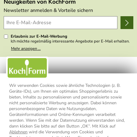
Neuigkeiten von KochForm
Lieferbedingungen
Themen
Newsletter anmelden & Vorteile sichern
Delivery Terms
Wir über uns
Kundenlogin
Presse
Erlaubnis zur E-Mail-Werbung
Ich möchte regelmäßig interessante Angebote per E-Mail erhalten.
Meine E-Mail-Adresse wird nicht an andere Unternehmen
Mehr anzeigen ...
weitergegeben. Zu statistischen Zwecken wird in anonymer Form
ausgewertet, welche Links im Newsletter geklickt werden. Dabei ist
nicht erkennbar, welche konkrete Person geklickt hat. Diese
Einwilligung zur Nutzung meiner E-Mail- Adresse für Werbezwecke
kann ich jederzeit mit Wirkung für die Zukunft widerrufen, indem ich
den Link "Abmelden" am Ende des Newsletters anklicke oder die
Option Newsletter im Mitgliederbereich deaktiviere. Die
Datenschutzerklärung
habe ich zur Kenntnis genommen.
Wir verwenden Cookies sowie ähnliche Technologien (z. B.
Geräte-IDs), um Ihnen ein optimales Shoppingerlebnis zu
Impressum
Datenschutzerklärung
AGB
bieten, Inhalte zu personalisieren und personalisierte sowie
nicht personalisierte Werbung anzuzeigen. Dabei können
personenbezogene Daten wie Nutzungsdaten,
Widerrufsbelehrung
Widerrufsformular
Geräteinformationen und Online-Kennungen verarbeitet
werden. Wenn Sie mit der Datennutzung einverstanden sind,
Vertrag widerrufen
dann klicken Sie bitte auf den Button „OK“. Mit Klick auf
Ablehnen
wird die Verwendung von Cookies und