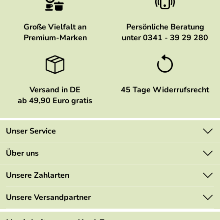
Große Vielfalt an
Persönliche Beratung
Premium-Marken
unter 0341 - 39 29 280
Versand in DE
45 Tage Widerrufsrecht
ab 49,90 Euro gratis
Unser Service
Kontakt
Über uns
Newsletter
Marken
Unsere Zahlarten
Mehrwertsteuerfrei
Neu
Retourenportal
Unsere Versandpartner
Angebote
FAQs
Made in Germany