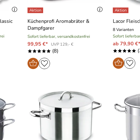
lassic
Küchenprofi Aromabräter &
Lacor Fleis
Dampfgarer
8 Varianten
rei
Sofort lieferba
Sofort lieferbar, versandkostenfrei
ab 79,90 €
99,95 €*
UVP 129,- €
(
(8)
*****
*****