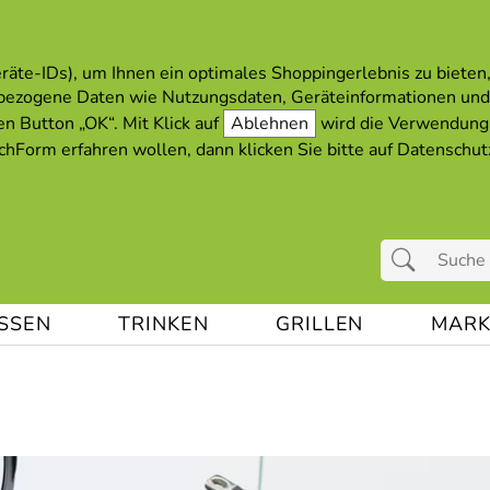
äte-IDs), um Ihnen ein optimales Shoppingerlebnis zu bieten, 
bezogene Daten wie Nutzungsdaten, Geräteinformationen und
en Button „OK“. Mit Klick auf
Ablehnen
wird die Verwendung 
hForm erfahren wollen, dann klicken Sie bitte auf
Datenschut
ESSEN
TRINKEN
GRILLEN
MARK