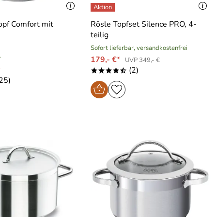
pf Comfort mit
Rösle Topfset Silence PRO, 4-
teilig
Sofort lieferbar, versandkostenfrei
r
179,- €*
UVP 349,- €
*
(2)
****/
25)