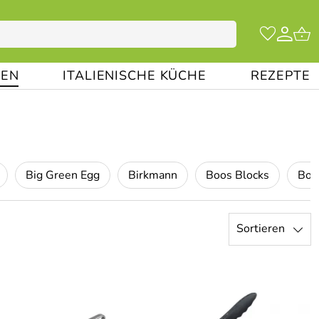
EN
ITALIENISCHE KÜCHE
REZEPTE
Big Green Egg
Birkmann
Boos Blocks
Bos
Sortieren