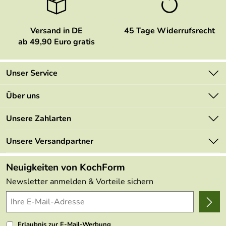
Versand in DE
45 Tage Widerrufsrecht
ab 49,90 Euro gratis
Unser Service
Kontakt
Über uns
Newsletter
Marken
Unsere Zahlarten
Mehrwertsteuerfrei
Neu
Retourenportal
Unsere Versandpartner
Angebote
FAQs
Made in Germany
Neuigkeiten von KochForm
Lieferbedingungen
Themen
Newsletter anmelden & Vorteile sichern
Delivery Terms
Wir über uns
Kundenlogin
Presse
Erlaubnis zur E-Mail-Werbung