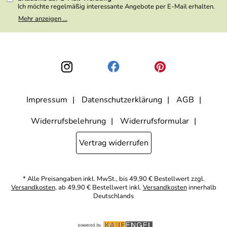
Ich möchte regelmäßig interessante Angebote per E-Mail erhalten.
Meine E-Mail-Adresse wird nicht an andere Unternehmen
Mehr anzeigen ...
weitergegeben. Zu statistischen Zwecken wird in anonymer Form
ausgewertet, welche Links im Newsletter geklickt werden. Dabei ist
nicht erkennbar, welche konkrete Person geklickt hat. Diese
Einwilligung zur Nutzung meiner E-Mail- Adresse für Werbezwecke
kann ich jederzeit mit Wirkung für die Zukunft widerrufen, indem ich
den Link "Abmelden" am Ende des Newsletters anklicke oder die
Option Newsletter im Mitgliederbereich deaktiviere. Die
Datenschutzerklärung
habe ich zur Kenntnis genommen.
Impressum
Datenschutzerklärung
AGB
Widerrufsbelehrung
Widerrufsformular
Vertrag widerrufen
* Alle Preisangaben inkl. MwSt., bis 49,90 € Bestellwert zzgl.
Versandkosten
, ab 49,90 € Bestellwert inkl.
Versandkosten
innerhalb
Deutschlands